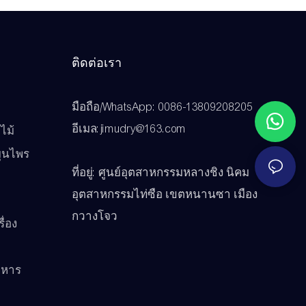
ติดต่อเรา
มือถือ/WhatsApp: 0086-13809208205
ว
อีเมล:jimudry@163.com
ไม้
มุนไพร
ที่อยู่: ศูนย์อุตสาหกรรมหลางชิง นิคม
อุตสาหกรรมไท่ซือ เขตหนานซา เมือง
กวางโจว
ื่อง
าหาร