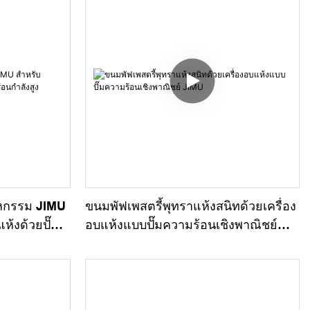
าหกรรม JIMU
ขนมพัฟเพสตรี้พุทราแห้งสนิทด้วยเครื่อง
แห้งด้วยปั๊ม
อบแห้งแบบปั๊มความร้อนเชิงพาณิชย์
JIMU