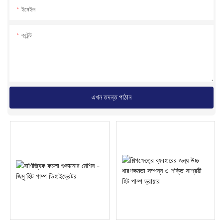
ইমেইল
কন্টেন্ট
এখন তদন্ত পাঠান