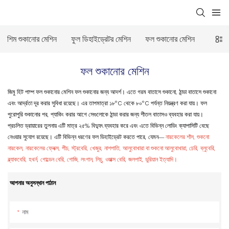
শিম শুকানোর মেশিন
ফুল ডিহাইড্রেটর মেশিন
ফল শুকানোর মেশিন
ভেষজ শ
ফল শুকানোর মেশিন
জিমু হিট পাম্প ফল শুকানোর মেশিন ফল শুকানোর জন্য আদর্শ। এতে গরম বাতাসে শুকানো, ঠান্ডা বাতাসে শুকানো
এবং আর্দ্রতা দূর করার সুবিধা রয়েছে। এর তাপমাত্রা ১৮°C থেকে ৮০°C পর্যন্ত নিয়ন্ত্রণ করা যায়। ফল
পুরোপুরি শুকানোর পর, প্যাকিং করার আগে সেগুলোকে ঠান্ডা করার জন্য শীতল বাতাসও ব্যবহার করা যায়।
প্রচলিত ড্রায়ারের তুলনায় এটি মাত্র ২৫% বিদ্যুৎ ব্যবহার করে এবং এতে বিভিন্ন লোডিং ক্যাপাসিটি বেছে
নেওয়ার সুযোগ রয়েছে। এটি বিভিন্ন ধরণের ফল ডিহাইড্রেট করতে পারে, যেমন—
নারকেলের শাঁস, শুকনো
নারকেল, নারকেলের ফ্লেক্স, পীচ, স্ট্রবেরি, খেজুর, নাশপাতি, আলুবোখারা বা শুকনো আলুবোখারা, চেরি, ব্লুবেরি,
ব্ল্যাকবেরি, হথর্ন, গোল্ডেন বেরি, গোজি, লংগান, লিচু, ওয়াক্স বেরি, জলপাই, ডুরিয়ান ইত্যাদি।
আপনার অনুসন্ধান পাঠান
নাম