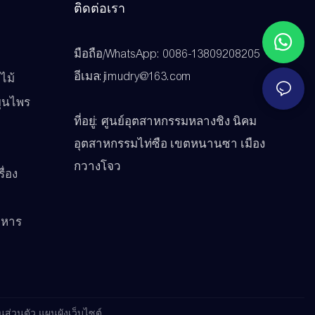
ติดต่อเรา
มือถือ/WhatsApp: 0086-13809208205
ว
อีเมล:jimudry@163.com
ไม้
มุนไพร
ที่อยู่: ศูนย์อุตสาหกรรมหลางชิง นิคม
อุตสาหกรรมไท่ซือ เขตหนานซา เมือง
กวางโจว
ื่อง
าหาร
ส่วนตัว
แผนผังเว็บไซต์