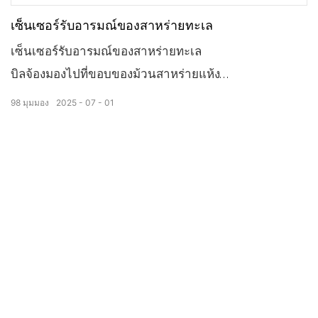
เซ็นเซอร์รับอารมณ์ของสาหร่ายทะเล
เซ็นเซอร์รับอารมณ์ของสาหร่ายทะเล
บิลจ้องมองไปที่ขอบของม้วนสาหร่ายแห้ง
สารอาหารทั้งหมดในสาหร่ายทะเลได้สูญหายไปหมดแล้ว
98
มุมมอง
2025
07
01
เครื่องอบแห้งแบบปั๊มความร้อนช่วยดูแลสาหร่ายทะเลได้
เป็นอย่างดี
บิลแตะสาหร่ายทะเลอบแห้งที่เพิ่งอบเสร็จใหม่ๆ
นุ่มจนไม่ทิ่มปากแน่นอน
สดใหม่จนติดใจ