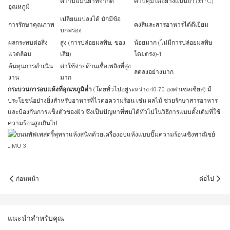
ความแม่นยำที่จำกัด
ควบคุมได้อย่างแม่นยำ (±1°C)
อุณหภูมิ
เปลี่ยนแปลงได้ มักมีข้อ
การรักษาคุณภาพ
คงสีและสารอาหารได้ดีเยี่ยม
บกพร่อง
ผลกระทบต่อสิ่ง
สูง (การปล่อยมลพิษ, ของ
น้อยมาก (ไม่มีการปล่อยมลพิษ
แวดล้อม
เสีย)
โดยตรง)
-1
ต้นทุนการดำเนิน
ค่าใช้จ่ายด้านเชื้อเพลิงที่สูง
ลดลงอย่างมาก
งาน
มาก
กระบวนการอบแห้งที่อุณหภูมิต่ำ
(โดยทั่วไปอยู่ระหว่าง 40-70 องศาเซลเซียส) มี
ประโยชน์อย่างยิ่งสำหรับอาหารที่ไวต่อความร้อน เช่น ผลไม้ ช่วยรักษาสารอาหาร
และป้องกันการแข็งตัวของผิว ซึ่งเป็นปัญหาที่พบได้ทั่วไปในวิธีการแบบดั้งเดิมที่ใช้
ความร้อนสูงเกินไป
ก่อนหน้า
ต่อไป
แนะนำสำหรับคุณ