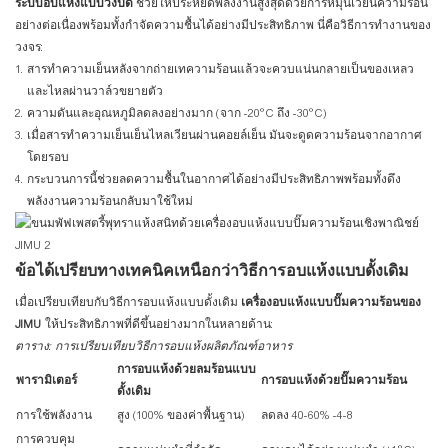
ระบบอบแห้งแบบวงปิด
ช่วยให้ประหยัดพลังงานสูงสุดด้วยการหมุนเวียนความร้อน
อย่างต่อเนื่องพร้อมทั้งกำจัดความชื้นได้อย่างมีประสิทธิภาพ นี่คือวิธีการทำงานของ
วงจร:
สารทำความเย็นหลังจากถ่ายเทความร้อนแล้วจะควบแน่นกลายเป็นของเหลว
และไหลผ่านวาล์วขยายตัว
ความดันและอุณหภูมิลดลงอย่างมาก (จาก -20°C ถึง -30°C)
เมื่อสารทำความเย็นเย็นไหลเวียนผ่านคอยล์เย็น มันจะดูดความร้อนจากอากาศ
โดยรอบ
กระบวนการนี้ช่วยลดความชื้นในอากาศได้อย่างมีประสิทธิภาพพร้อมทั้งดึง
พลังงานความร้อนกลับมาใช้ใหม่
ข้อได้เปรียบทางเทคนิคเหนือกว่าวิธีการอบแห้งแบบดั้งเดิม
เมื่อเปรียบเทียบกับวิธีการอบแห้งแบบดั้งเดิม
เครื่องอบแห้งแบบปั๊มความร้อนของ
JIMU
ให้ประสิทธิภาพที่ดีขึ้นอย่างมากในหลายด้าน:
ตาราง: การเปรียบเทียบวิธีการอบแห้งผลิตภัณฑ์อาหาร
การอบแห้งด้วยลมร้อนแบบ
พารามิเตอร์
การอบแห้งด้วยปั๊มความร้อน
ดั้งเดิม
การใช้พลังงาน
สูง (100% ของค่าพื้นฐาน)
ลดลง 40-60%
-4
-8
การควบคุม