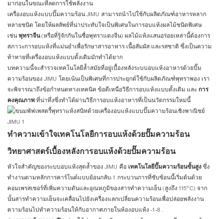
มาก่อนในขณะที่ลดการใช้พลังงาน
เครื่องอบแห้งแบบปั๊มความร้อน JIMU สามารถนำไปใช้กับผลิตภัณฑ์อาหารหลาก
หลายชนิด โดยให้ผลลัพธ์ที่น่าประทับใจเป็นพิเศษในการอบแห้งผลไม้ชนิดพิเศษ
เช่น
พุทราจีน
(หรือที่รู้จักกันในชื่อพุทราแดงจีน) ผลไม้แห้งแสนอร่อยเหล่านี้ต้องการ
สภาวะการอบแห้งที่แม่นยำเพื่อรักษาสารอาหาร เนื้อสัมผัส และรสชาติ ซึ่งเป็นความ
ท้าทายที่เครื่องอบแห้งแบบดั้งเดิมมักทำได้ยาก
บทความนี้จะสำรวจเทคโนโลยีล้ำสมัยที่อยู่เบื้องหลังระบบอบแห้งอาหารด้วยปั๊ม
ความร้อนของ JIMU โดยเน้นเป็นพิเศษที่การประยุกต์ใช้กับผลิตภัณฑ์พุทราพอง เรา
จะพิจารณาถึงข้อกำหนดทางเทคนิค ข้อดีเหนือวิธีการอบแห้งแบบดั้งเดิม และ
การ
คงคุณภาพ
ที่น่าทึ่งซึ่งทำได้ผ่านวิธีการอบแห้งอาหารที่เป็นนวัตกรรมใหม่นี้
ทำความเข้าใจเทคโนโลยีการอบแห้งด้วยปั๊มความร้อน
วิทยาศาสตร์เบื้องหลังการอบแห้งด้วยปั๊มความร้อน
หัวใจสำคัญของระบบอบแห้งสุดล้ำของ JIMU คือ
เทคโนโลยีปั๊มความร้อนขั้นสูง
ซึ่ง
ทำงานตามหลักการคาร์โนต์แบบย้อนกลับ
-1
กระบวนการที่ซับซ้อนนี้เริ่มต้นด้วย
คอมเพรสเซอร์ที่เพิ่มความดันและอุณหภูมิของสารทำความเย็น (สูงถึง 115°C) จาก
นั้นสารทำความเย็นจะเคลื่อนไปยังเครื่องแลกเปลี่ยนความร้อนเพื่อปล่อยพลังงาน
ความร้อนไปทำความร้อนให้กับอากาศภายในห้องอบแห้ง
-1
-8
.