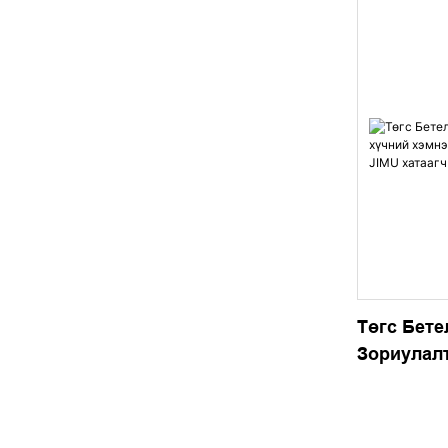
Төгс Бете
Зориулал
Хэмнэлтт
Хатаагч |