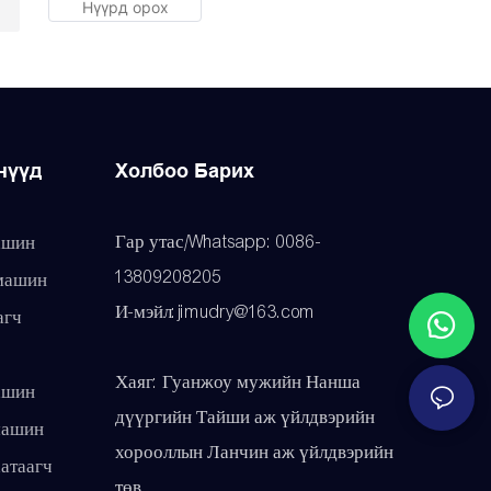
нүүд
Холбоо Барих
Гар утас/Whatsapp: 0086-
ашин
13809208205
машин
И-мэйл:jimudry@163.com
агч
Хаяг: Гуанжоу мужийн Нанша
ашин
дүүргийн Тайши аж үйлдвэрийн
машин
хорооллын Ланчин аж үйлдвэрийн
атаагч
төв