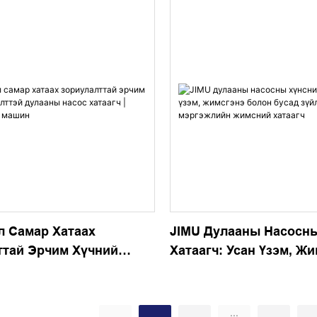
л Самар Хатаах
JIMU Дулааны Насосн
ттай Эрчим Хүчний
Хатаагч: Усан Үзэм, Ж
эй Дулааны Насос
Болон Бусад Зүйлд Зо
 JIMU Хатаагч Машин
Мэргэжлийн Жимсний 
...