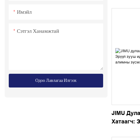
Нимбэг Ха
Том Хүчи
Имэйл
Сэтгэл Ханамжтай
Одоо Лавлагаа Илгээх
JIMU Дул
Хатаагч: 
Зориулса
Зүсмэлүү