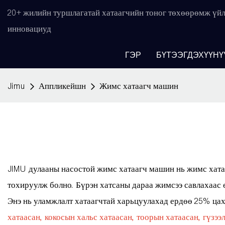
20+ жилийн туршлагатай хатаагчийн тоног төхөөрөмж үйл
инновациуд
ГЭР
БҮТЭЭГДЭХҮҮНҮ
Jimu
Аппликейшн
Жимс хатаагч машин
JIMU дулааны насостой жимс хатаагч машин нь жимс хатаа
тохируулж болно. Бүрэн хатсаны дараа жимсээ савлахаас 
Энэ нь уламжлалт хатаагчтай харьцуулахад ердөө 25% цах
хатаасан, кокосын хальс хатаасан, тоорын хатаасан, гүзээ