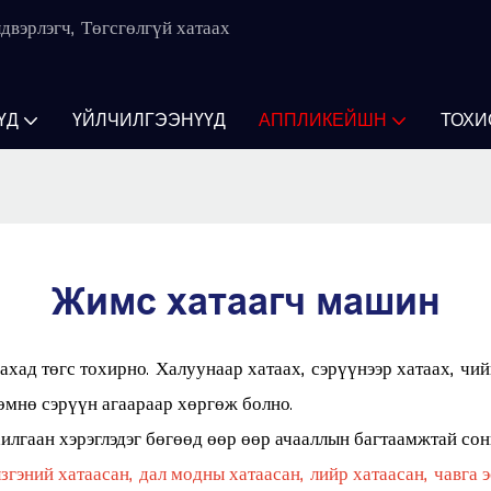
двэрлэгч, Төгсгөлгүй хатаах
ҮД
ҮЙЛЧИЛГЭЭНҮҮД
АППЛИКЕЙШН
ТОХИ
Жимс хатаагч машин
хад төгс тохирно. Халуунаар хатаах, сэрүүнээр хатаах, чи
өмнө сэрүүн агаараар хөргөж болно.
илгаан хэрэглэдэг бөгөөд өөр өөр ачааллын багтаамжтай сон
лзгэний хатаасан, дал модны хатаасан, лийр хатаасан, чавга 