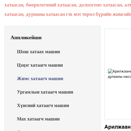
хатаасан, бөөрөлзгөний хатаасан, долоогоно хатаасан, ал
хатаасан, дурианы хатаасан гэх мэт төрөл бүрийн жимсийг
Аппликейшн
Шош хатаах машин
Цэцэг хатаагч машин
Жимс хатаагч машин
Ургамлын хатаагч машин
Хүнсний хатаагч машин
Мах хатаагч машин
Арилжаан