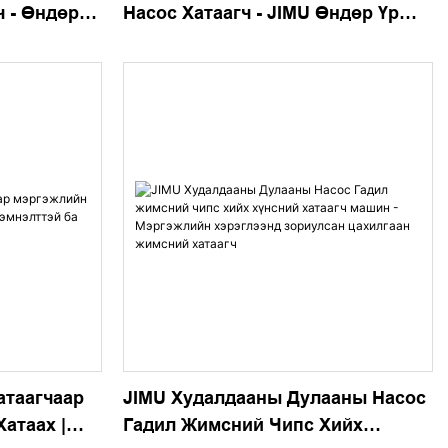
 - Өндөр
Насос Хатаагч - JIMU Өндөр Үр
м Хүчний
Ашигтай, Том Багтаамжтай
Хүнсний Хатаагч
атаагчаар
JIMU Худалдааны Дулааны Насос
атаах |
Гадил Жимсний Чипс Хийх