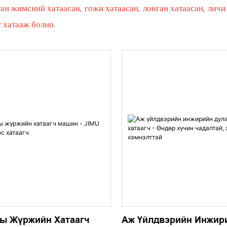
тан жимсний хатаасан, гожи хатаасан, лонган хатаасан, лич
 хатааж болно.
ы Жүржийн Хатаагч
Аж Үйлдвэрийн Инжир