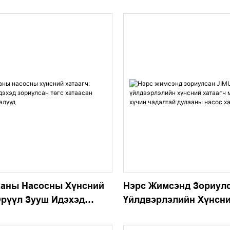
таах Өндөр Үр Ашигтай,
Эрчим Хүчний Хэмнэлт
н Чадалтай
Тэжээллэг Чанар Сайт
ааны Насосны Хүнсний
Нэрс Жимсэнд Зориулс
Эрүүл Зууш Идэхэд
Үйлдвэрлэлийн Хүнсни
н Төгс Хатаасан Алимны
Машин - Өндөр Хүчин 
д
Дулааны Насос Хатаах