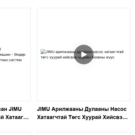
тэй Ба
Хүнсний Хатаагч Машин -
ай
Мэргэжлийн Хэрэглээнд
Зориулсан Цахилгаан Жимсний
Хатаагч
ан JIMU
JIMU Арилжааны Дулааны Насос
й Хатаагч
Хатаагчтай Төгс Хуурай Хийсвэр
Чадалтай
Нарийн Боовны Жүүс
 Систем