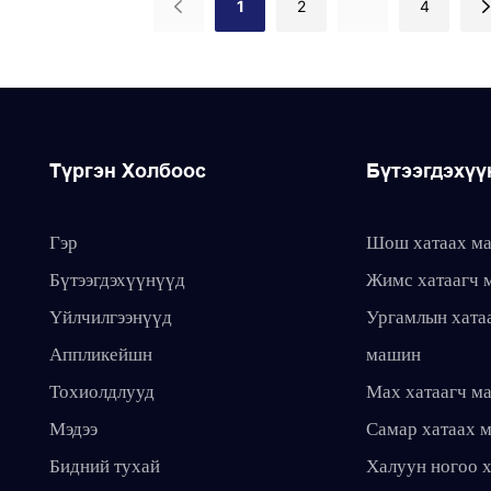
1
2
4
Түргэн Холбоос
Бүтээгдэхүү
Гэр
Шош хатаах м
Бүтээгдэхүүнүүд
Жимс хатаагч 
Үйлчилгээнүүд
Ургамлын хата
Аппликейшн
машин
Тохиолдлууд
Мах хатаагч м
Мэдээ
Самар хатаах 
Бидний тухай
Халуун ногоо х