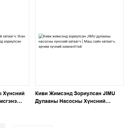
ы Хүнсний
Киви Жимсэнд Зориулсан JIMU
имсгэнэ
Дулааны Насосны Хүнсний
риулсан
Хатаагч | Маш Сайн Хатаагч,
Хатаагч
Эрчим Хүчний Хэмнэлттэй