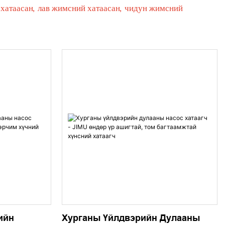
и хатаасан, лав жимсний хатаасан, чидун жимсний
ийн
Хурганы Үйлдвэрийн Дулааны