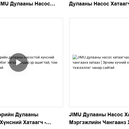
JIMU Дулааны Насос
Дулааны Насос Хатаагч
Хүчин Чадалтай, Эрчи
Хэмнэлттэй
эрийн Дулааны
JIMU Дулааны Насос Х
Хүнсний Хатаагч -
Мэргэжлийн Чангаанз Х