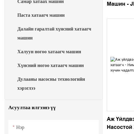
Самар хатаах машин
Машин - 
Хатаагч
Паста хатаагч машин
Далайн гаралтай хүнсний хатаагч
машин
Халуун ногоо хатаагч машин
Хүнсний ногоо хатаагч машин
Дулааны насосны технологийн
хэрэглээ
Асуултаа илгээнэ үү
Аж Үйлдв
Насостой 
Нэр