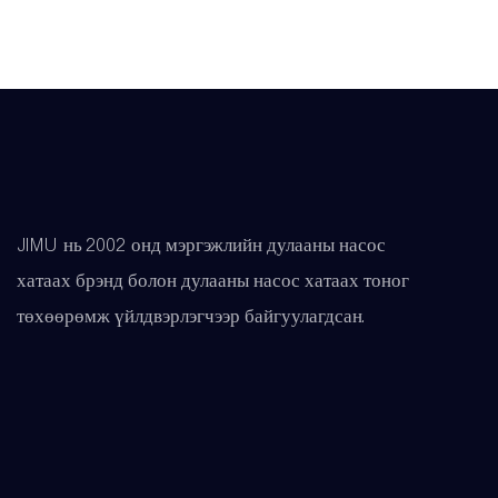
JIMU нь 2002 онд мэргэжлийн дулааны насос
хатаах брэнд болон дулааны насос хатаах тоног
төхөөрөмж үйлдвэрлэгчээр байгуулагдсан.