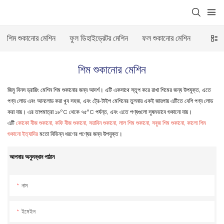
শিম শুকানোর মেশিন
ফুল ডিহাইড্রেটর মেশিন
ফল শুকানোর মেশিন
ভেষজ শ
শিম শুকানোর মেশিন
জিমু বিনস ড্রায়িং মেশিন শিম শুকানোর জন্য আদর্শ। এটি একসাথে স্তূপ করে রাখা শিমের জন্য উপযুক্ত, এতে
পণ্য লোড এবং আনলোড করা খুব সহজ, এবং ট্রে-টাইপ মেশিনের তুলনায় একই জায়গায় এটিতে বেশি পণ্য লোড
করা যায়। এর তাপমাত্রা ১৮°C থেকে ৭৫°C পর্যন্ত, এবং এতে পণ্যগুলো সুষমভাবে শুকানো যায়।
এটি
কোকো বীজ শুকানো, কফি বীজ শুকানো, সয়াবিন শুকানো, লাল শিম শুকানো, সবুজ শিম শুকানো, কালো শিম
শুকানো ইত্যাদির
মতো বিভিন্ন ধরণের পণ্যের জন্য উপযুক্ত।
আপনার অনুসন্ধান পাঠান
নাম
ইমেইল