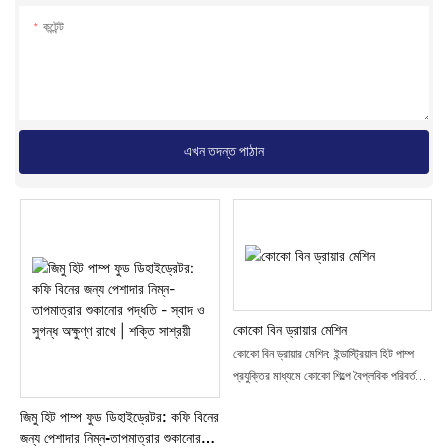
কন্টেন্ট
এখন তদন্ত পাঠান
কোকো বিন ড্রায়ার মেশিন
কোকো বিন ড্রায়ার মেশিন: ইন্ডাস্ট্রিয়াল হিট পাম্প
প্রযুক্তির মাধ্যমে কোকো শিল্পে বৈপ্লবিক পরিবর্তন
কোকো উৎপাদনের ক্ষেত্রে, কোকো বীজের গুণমান
জিমু হিট পাম্প ফুড ডিহাইড্রেটর: কফি বিনের
এবং স্বাদ সংরক্ষণে শুকানোর প্রক্রিয়াটি একটি
জন্য পেশাদার নিম্ন-তাপমাত্রার শুকানোর
অত্যন্ত গুরুত্বপূর্ণ ভূমিকা পালন করে।