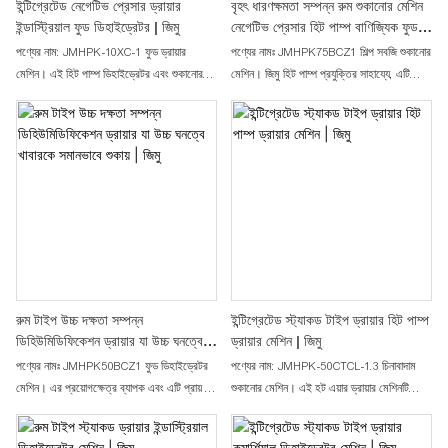
ইন্টিগ্রেটেড নেগেটিভ প্রেসার ড্রায়ার
বৃহৎ ধারণক্ষমতা সম্পন্ন রুম শুকানোর মেশিন
ইন্ডাস্ট্রিয়াল ফুড ডিহাইড্রেটর | জিমু
নেগেটিভ প্রেসার হিট পাম্প বাণিজ্যিক ফুড
ড্রায়ার|জিমু
পণ্যের নাম: JMHPK-10XC-1 ফুড ড্রায়ার
পণ্যের নামঃ JMHPK75BCZ1 শিল্প সবজি শুকানোর
মেশিন। এই হিট পাম্প ডিহাইড্রেটর এবং শুকানোর
মেশিন। জিমু হিট পাম্প প্রযুক্তির সাহায্যে, এটি
মেশিনটি প্রধানত সেইসব পণ্য শুকানোর জন্য ব্যবহৃত
প্রচলিত যন্ত্রপাতির তুলনায় প্রায় ৭০% বিদ্যুৎ সাশ্রয়
হয় যেগুলোকে ট্রে-তে রাখতে হয়, যেমন—ফল
করবে। নেগেটিভ প্রেসার ডিজাইন নিশ্চিত করে যে
শুকানো, সবজি শুকানো, মশলা শুকানো, ঔষধি ভেষজ
ঘরের সমস্ত কোণা সমানভাবে শুকিয়ে যাবে। ফল,
শুকানো, চা পাতা শুকানো, আম শুকানো, আপেল
সবজি এবং প্রায় সব ধরনের উপকরণের জন্য এটি
শুকানো, মাশরুম শুকানো, শণ শুকানো, জাফরান শুকানো
একটি উচ্চ কার্যক্ষমতাসম্পন্ন ডিহাইড্রেটর।
ইত্যাদি।
রুম টাইপ উচ্চ দক্ষতা সম্পন্ন
ইন্টিগ্রেটেড স্ট্যাকড টাইপ ড্রায়ার হিট পাম্প
ডিহিউমিডিফিকেশন ড্রায়ার যা উচ্চ ঘনত্বে
ড্রায়ার মেশিন | জিমু
খাবারকে সমানভাবে শুকায় | জিমু
পণ্যের নামঃ JMHPK50BCZ1 ফুড ডিহাইড্রেটর
পণ্যের নাম: JMHPK-50CTCL-1.3 চিনাবাদাম
মেশিন। এর প্রয়োগক্ষেত্র ব্যাপক এবং এটি প্রায় সব
শুকানোর মেশিন। এই হট এয়ার ড্রায়ার মেশিনটি
ধরনের উপকরণ শুকানোর জন্য উপযুক্ত, যার মধ্যে
প্রধানত স্তূপ করে রাখা যায় এমন পণ্য শুকানোর জন্য
রয়েছে ফল ডিহাইড্রেটর, সবজি ড্রায়ার, মাংস ড্রায়ার
ব্যবহৃত হয়। এতে গরম বাতাস নিচ থেকে উপরের