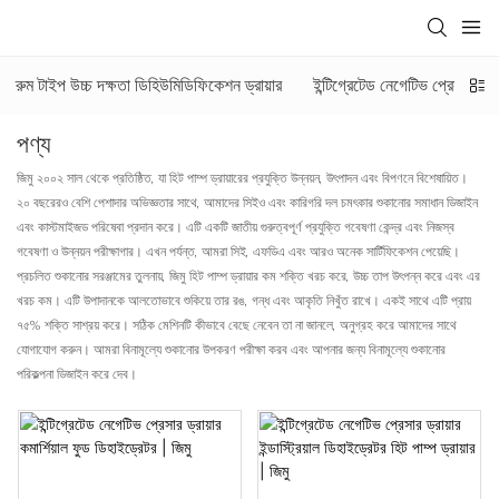
রুম টাইপ উচ্চ দক্ষতা ডিহিউমিডিফিকেশন ড্রায়ার
ইন্টিগ্রেটেড নেগেটিভ প্রেসার ড্রায
পণ্য
জিমু ২০০২ সাল থেকে প্রতিষ্ঠিত, যা হিট পাম্প ড্রায়ারের প্রযুক্তি উন্নয়ন, উৎপাদন এবং বিপণনে বিশেষায়িত।
২০ বছরেরও বেশি পেশাদার অভিজ্ঞতার সাথে, আমাদের সিইও এবং কারিগরি দল চমৎকার শুকানোর সমাধান ডিজাইন
এবং কাস্টমাইজড পরিষেবা প্রদান করে। এটি একটি জাতীয় গুরুত্বপূর্ণ প্রযুক্তি গবেষণা কেন্দ্র এবং নিজস্ব
গবেষণা ও উন্নয়ন পরীক্ষাগার। এখন পর্যন্ত, আমরা সিই, এফডিএ এবং আরও অনেক সার্টিফিকেশন পেয়েছি।
প্রচলিত শুকানোর সরঞ্জামের তুলনায়, জিমু হিট পাম্প ড্রায়ার কম শক্তি খরচ করে, উচ্চ তাপ উৎপন্ন করে এবং এর
খরচ কম। এটি উপাদানকে আলতোভাবে শুকিয়ে তার রঙ, গন্ধ এবং আকৃতি নিখুঁত রাখে। একই সাথে এটি প্রায়
৭৫% শক্তি সাশ্রয় করে। সঠিক মেশিনটি কীভাবে বেছে নেবেন তা না জানলে, অনুগ্রহ করে আমাদের সাথে
যোগাযোগ করুন। আমরা বিনামূল্যে শুকানোর উপকরণ পরীক্ষা করব এবং আপনার জন্য বিনামূল্যে শুকানোর
পরিকল্পনা ডিজাইন করে দেব।