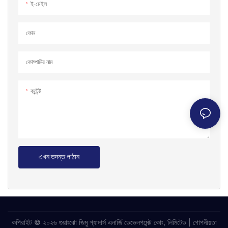
ই-মেইল
ফোন
কোম্পানির নাম
কন্টেন্ট
এখন তদন্ত পাঠান
কপিরাইট © ২০২৬ গুয়াংঝো জিমু গ্যাদার্স এনার্জি ডেভেলপমেন্ট কোং, লিমিটেড |
গোপনীয়তা