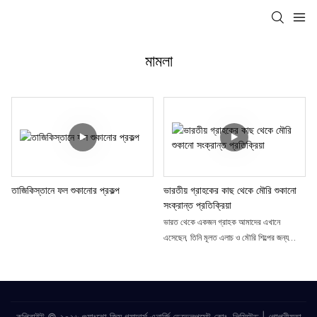
মামলা
তাজিকিস্তানে ফল শুকানোর প্রকল্প
ভারতীয় গ্রাহকের কাছ থেকে মৌরি শুকানো
সংক্রান্ত প্রতিক্রিয়া
ভারত থেকে একজন গ্রাহক আমাদের এখানে
এসেছেন, তিনি মূলত এলাচ ও মৌরি শিল্পের জন্য
আসেন। তিনি আগেও আমাদের মেশিন ব্যবহার
করেছেন এবং খুব সন্তুষ্ট ছিলেন। এবারের মূল উদ্দেশ্য
হলো আমাদের কারখানা সম্পর্কে আরও বিস্তারিত
জানতে সরাসরি আমাদের সাথে দেখা করা।
কপিরাইট © ২০২৬ গুয়াংঝো জিমু গ্যাদার্স এনার্জি ডেভেলপমেন্ট কোং, লিমিটেড |
গোপনীয়তা