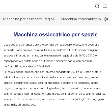
Macchina per essiccare i fagioli
Macchina essiccatrice per fiori
Macchina essiccatrice per spezie
L'essiccatore per spezie JIMU è perfetto per essiccare le spezie: è possibile
impilarle, l'aria calda circola dal basso verso l'alto e tutte le spezie vengono
essiccate in modo uniforme. La temperatura è regolabile da 18°C ​​a 75°C e
l'apparecchio è dotato anche di funzione deumidificante, con controllo
dell'umidità regolabile dal 5% al ​​99%.
Questo modello, disponibile con diverse capacità da 300 kg a 10 tonnellate, è
adatto all'essiccazione di vari tipi di frutta, come pepe bianco o nero, anice
stellato, cardamomo, aglio, semi di finocchio, peperoncino, cannella, alloro,
origano, vaniglia, cumino, chiodi di garofano, timo, rosmarino, noce moscata,
semi di senape, semi di sedano, fieno greco, semi di coriandolo, semi di basilico,
semi di aneto, ceci, zafferano, zenzero, curcuma, citronella, foglie di curry, garri,
tamarindo, citronella, ecc.