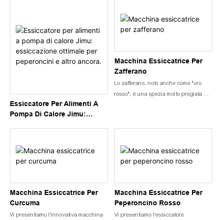
Della Cannella Per Una
Aglio | Efficiente Dal Punto
Qualità E Un Sapore
Di Vista Energetico
Superiori.
Macchina Essiccatrice Per
Zafferano
Lo zafferano, noto anche come "oro
rosso", è una spezia molto pregiata e
Essiccatore Per Alimenti A
preziosa, ricavata dagli stimmi del fiore
Pompa Di Calore Jimu:
di Crocus sativus. È apprezzato per il
Essiccazione Ottimale Per
suo sapore, aroma e colore vivaci,
Peperoncini E Altro Ancora.
caratteristiche che lo rendono un
ingrediente popolare in cucina, nella
profumeria e nella medicina
tradizionale. Il processo di
essiccazione dello zafferano è
fondamentale per preservarne la
Macchina Essiccatrice Per
Macchina Essiccatrice Per
qualità e prolungarne la durata di
Curcuma
Peperoncino Rosso
conservazione. Negli ultimi anni,
Vi presentiamo l'innovativa macchina
Vi presentiamo l'essiccatore