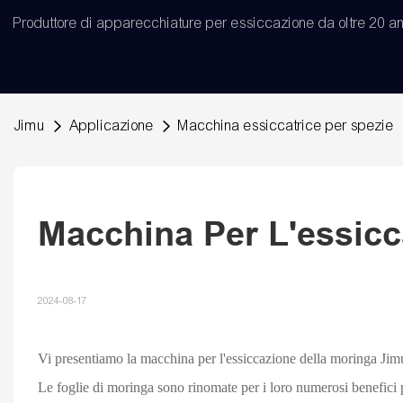
Produttore di apparecchiature per essiccazione da oltre 20 an
Jimu
Applicazione
Macchina essiccatrice per spezie
Macchina Per L'essicc
2024-08-17
Vi presentiamo la macchina per l'essiccazione della moringa Jim
Le foglie di moringa sono rinomate per i loro numerosi benefici per