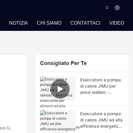
I
NOTIZIA
CHI SIAMO
CONTATTACI
VIDEO
Consigliato Per Te
Essiccatore a pompa
di calore JIMU per
anice stellato -
Macchina essiccante
per alimenti ad alta
efficienza energetica
Essiccatore a pompa
e prestazioni elevate
di calore JIMU ad alta
per uso
efficienza energetica
nni fa.
commerciale/industrial
per l'essiccazione del