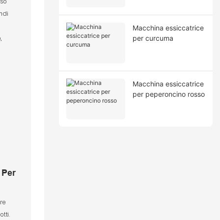
sso
indi
Macchina essiccatrice
per curcuma
,
Macchina essiccatrice
per peperoncino rosso
 Per
are
tti.