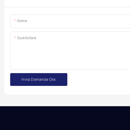
Nome
Soddisfare
Invia Domanda Ora