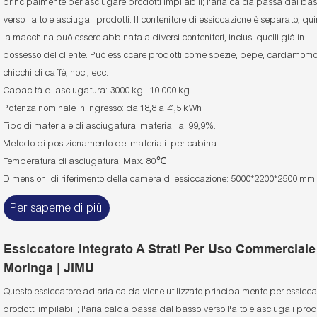
principalmente per asciugare prodotti impilabili; l'aria calda passa dal ba
verso l'alto e asciuga i prodotti. Il contenitore di essiccazione è separato, qu
la macchina può essere abbinata a diversi contenitori, inclusi quelli già in
possesso del cliente. Può essiccare prodotti come spezie, pepe, cardamomo
chicchi di caffè, noci, ecc.
Capacità di asciugatura: 3000 kg - 10.000 kg
Potenza nominale in ingresso: da 18,8 a 41,5 kWh
Tipo di materiale di asciugatura: materiali al 99,9%.
Metodo di posizionamento dei materiali: per cabina
Temperatura di asciugatura: Max. 80℃
Dimensioni di riferimento della camera di essiccazione: 5000*2200*2500 mm
Per saperne di più
Essiccatore Integrato A Strati Per Uso Commerciale
Moringa | JIMU
Questo essiccatore ad aria calda viene utilizzato principalmente per essicc
prodotti impilabili; l'aria calda passa dal basso verso l'alto e asciuga i prodo