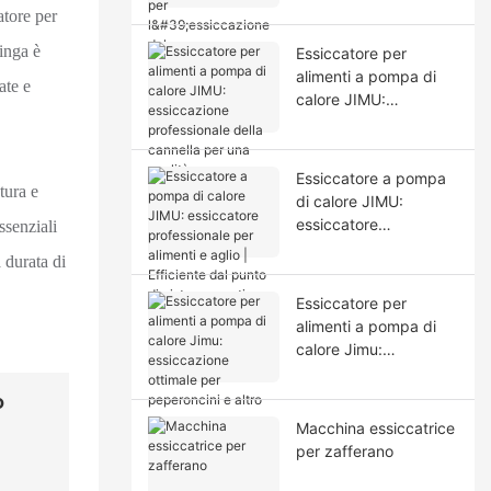
e
atore per
peperone - Macchina
professionale per
inga è
Essiccatore per
l'essiccazione degli
alimenti a pompa di
ate e
alimenti
calore JIMU:
essiccazione
professionale della
cannella per una
Essiccatore a pompa
tura e
qualità e un sapore
di calore JIMU:
superiori.
essiccatore
ssenziali
professionale per
 durata di
alimenti e aglio |
Efficiente dal punto di
Essiccatore per
vista energetico
alimenti a pompa di
calore Jimu:
essiccazione ottimale
per peperoncini e altro
o
ancora.
Macchina essiccatrice
per zafferano