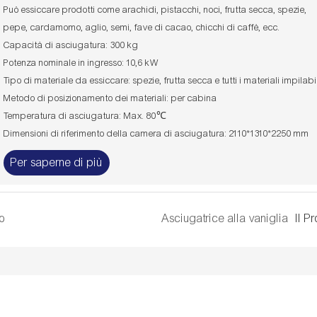
Può essiccare prodotti come arachidi, pistacchi, noci, frutta secca, spezie,
pepe, cardamomo, aglio, semi, fave di cacao, chicchi di caffè, ecc.
Capacità di asciugatura: 300 kg
Potenza nominale in ingresso: 10,6 kW
Tipo di materiale da essiccare: spezie, frutta secca e tutti i materiali impilabi
Metodo di posizionamento dei materiali: per cabina
Temperatura di asciugatura: Max. 80℃
Dimensioni di riferimento della camera di asciugatura: 2110*1310*2250 mm
Per saperne di più
o
Asciugatrice alla vaniglia
Il P