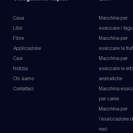
Casa
Macchina per
Libri
essiccare i fagio
Fibre
Macchina per
Applicazione
essiccare la frut
Casi
Macchina per
Notizia
essiccare le er
Chi siamo
aromatiche
Contattaci
Macchina essicc
per carne
Macchina per
l'essiccazione d
noci