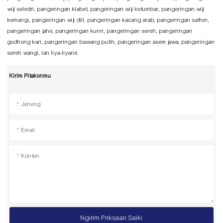
wiji seledri, pangeringan klabet, pangeringan wiji ketumbar, pangeringan wiji
kemangi, pangeringan wiji dill, pangeringan kacang arab, pangeringan safron,
pangeringan jahe, pangeringan kunir, pangeringan sereh, pangeringan
godhong kari, pangeringan bawang putih, pangeringan asem jawa, pangeringan
sereh wangi, lan liya-liyané.
Kirim Pitakonmu
Jeneng
Email
Konten
Ngirim Priksaan Saiki