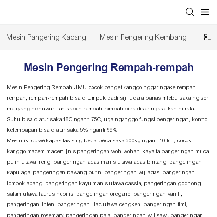
Mesin Pangering Kacang
Mesin Pengering Kembang
Mesi
Mesin Pengering Rempah-rempah
Mesin Pengering Rempah JIMU cocok banget kanggo nggaringake rempah-
rempah, rempah-rempah bisa ditumpuk dadi siji, udara panas mlebu saka ngisor
menyang ndhuwur, lan kabeh rempah-rempah bisa dikeringake kanthi rata.
Suhu bisa diatur saka 18C nganti 75C, uga nganggo fungsi pengeringan, kontrol
kelembapan bisa diatur saka 5% nganti 99%.
Mesin iki duwé kapasitas sing béda-béda saka 300kg nganti 10 ton, cocok
kanggo macem-macem jinis pangeringan woh-wohan, kaya ta pangeringan mrica
putih utawa ireng, pangeringan adas manis utawa adas bintang, pangeringan
kapulaga, pangeringan bawang putih, pangeringan wiji adas, pangeringan
lombok abang, pangeringan kayu manis utawa cassia, pangeringan godhong
salam utawa laurus nobilis, pangeringan oregano, pangeringan vanili,
pangeringan jinten, pangeringan lilac utawa cengkeh, pangeringan timi,
pangeringan rosemary, pangeringan pala, pangeringan wiji sawi, pangeringan