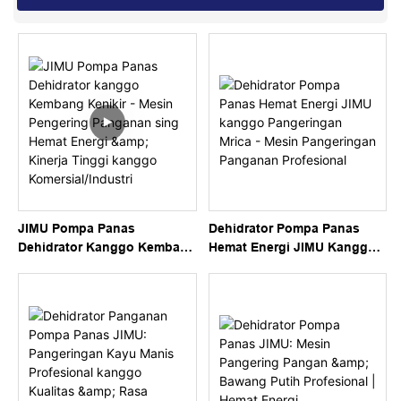
JIMU Pompa Panas
Dehidrator Pompa Panas
Dehidrator Kanggo Kembang
Hemat Energi JIMU Kanggo
Kenikir - Mesin Pengering
Pangeringan Mrica - Mesin
Panganan Sing Hemat Energi
Pangeringan Panganan
& Kinerja Tinggi Kanggo
Profesional
Komersial/Industri