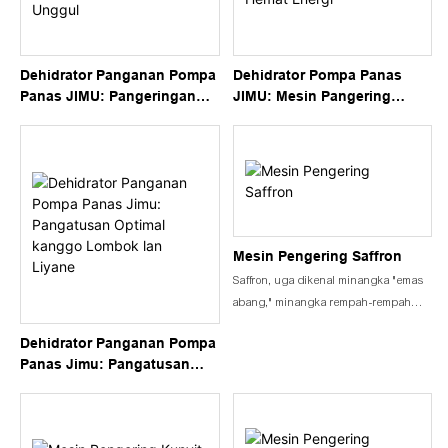
Dehidrator Panganan Pompa
Dehidrator Pompa Panas
Panas JIMU: Pangeringan
JIMU: Mesin Pangering
Kayu Manis Profesional
Pangan & Bawang Putih
Kanggo Kualitas & Rasa
Profesional | Hemat Energi
Unggul
Mesin Pengering Saffron
Saffron, uga dikenal minangka "emas
abang," minangka rempah-rempah
sing regane dhuwur lan aji banget
Dehidrator Panganan Pompa
sing dipanen saka stigma kembang
Panas Jimu: Pangatusan
Crocus sativus. Iki dikenal amarga
Optimal Kanggo Lombok
rasa, aroma, lan warnane sing unik,
Lan Liyane
saengga dadi bahan sing populer ing
masakan, parfum, lan obat-obatan