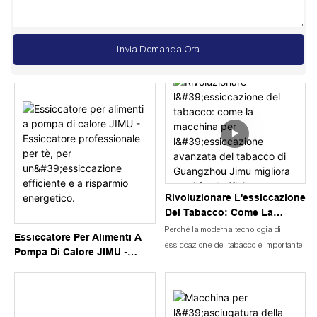
Invia Domanda Ora
Rivoluzionare L'essiccazione
Del Tabacco: Come La
Macchina Per L'essiccazione
Perché la moderna tecnologia di
Essiccatore Per Alimenti A
Avanzata Del Tabacco Di
essiccazione del tabacco è importante
Pompa Di Calore JIMU -
Guangzhou Jimu Migliora
Essiccatore Professionale
Qualità Ed Efficienza.
Per Tè, Per Un'essiccazione
Efficiente E A Risparmio
Energetico.