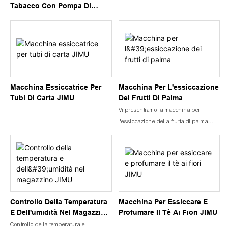
Tabacco Con Pompa Di
Calore JIMU/Stagno Per
L'essiccazione Del Tabacco
Macchina Essiccatrice Per
Macchina Per L'essiccazione
Tubi Di Carta JIMU
Dei Frutti Di Palma
Vi presentiamo la macchina per
l'essiccazione della frutta di palma
Jimu: una vera rivoluzione
nell'essiccazione industriale.
Con la crescente domanda di prodotti
a base di frutti di palma essiccati, la
necessità di soluzioni di essiccazione
efficienti ed efficaci per uso industriale
è diventata più urgente che mai. I
Controllo Della Temperatura
Macchina Per Essiccare E
metodi di essiccazione tradizionali
E Dell'umidità Nel Magazzino
Profumare Il Tè Ai Fiori JIMU
sono spesso lunghi, richiedono molta
JIMU
Controllo della temperatura e