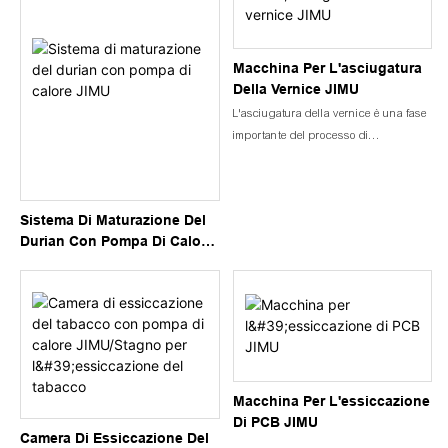
Macchina Per L'asciugatura
Della Vernice JIMU
L'asciugatura della vernice è una fase
importante del processo di
verniciatura, che consiste nella
polimerizzazione degli strati di vernice
applicati sulla superficie di un oggetto
Sistema Di Maturazione Del
per formare uno strato protettivo
Durian Con Pompa Di Calore
uniforme, duro e durevole. Ecco alcuni
JIMU
punti chiave sull'asciugatura della
vernice:
Macchina Per L'essiccazione
Di PCB JIMU
Camera Di Essiccazione Del