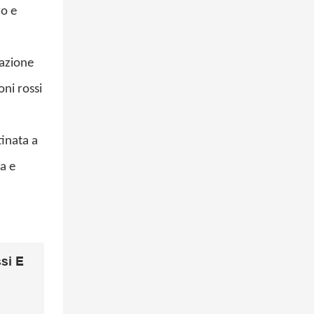
vo e
cazione
ni rossi
tinata a
a e
si E