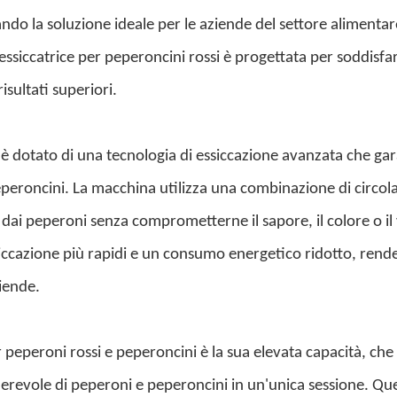
ndo la soluzione ideale per le aziende del settore alimentar
essiccatrice per peperoncini rossi è progettata per soddisfar
isultati superiori.
 è dotato di una tecnologia di essiccazione avanzata che ga
peroncini. La macchina utilizza una combinazione di circola
dai peperoni senza comprometterne il sapore, il colore o il
siccazione più rapidi e un consumo energetico ridotto, rend
iende.
er peperoni rossi e peperoncini è la sua elevata capacità, che
derevole di peperoni e peperoncini in un'unica sessione. Qu