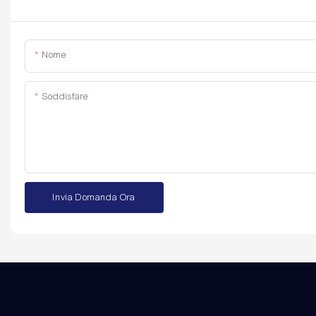
Nome
Soddisfare
Invia Domanda Ora