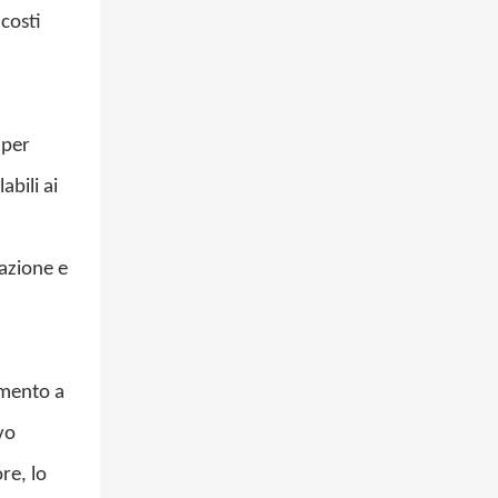
 costi
 per
abili ai
razione e
amento a
vo
re, lo