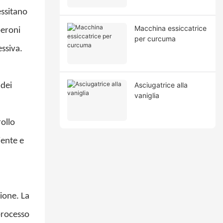
essitano
Macchina essiccatrice
peroni
per curcuma
ssiva.
Asciugatrice alla
 dei
vaniglia
ollo
iente e
zione. La
processo