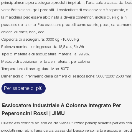
principalmente per asciugare prodotti impilabili; l'aria calda passa dal ba
verso l'alto e asciuga i prodotti. Il contenitore di essiccazione è separato, qu
la macchina può essere abbinata a diversi contenitori, inclusi quelli già in
possesso del cliente. Può essiccare prodotti come spezie, pepe, cardamomo
chicchi di caffè, noci, ecc.
Capacità di asciugatura: 3000 kg - 10.000 kg
Potenza nominale in ingresso: da 18,8 a 41,5 kWh
Tipo di materiale di asciugatura: materiali al 99,9%.
Metodo di posizionamento dei materiali: per cabina
Temperatura di asciugatura: Max. 80℃
Dimensioni di riferimento della camera di essiccazione: 5000*2200*2500 mm
Per saperne di più
Essiccatore Industriale A Colonna Integrato Per
Peperoncini Rossi | JIMU
Questo essiccatore ad aria calda viene utilizzato principalmente per essicc
prodotti impilabili; l'aria calda passa dal basso verso l'alto e asciuga i prodo