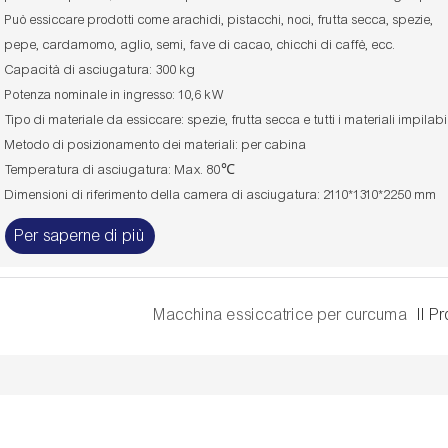
Può essiccare prodotti come arachidi, pistacchi, noci, frutta secca, spezie,
pepe, cardamomo, aglio, semi, fave di cacao, chicchi di caffè, ecc.
Capacità di asciugatura: 300 kg
Potenza nominale in ingresso: 10,6 kW
Tipo di materiale da essiccare: spezie, frutta secca e tutti i materiali impilabi
Metodo di posizionamento dei materiali: per cabina
Temperatura di asciugatura: Max. 80℃
Dimensioni di riferimento della camera di asciugatura: 2110*1310*2250 mm
Per saperne di più
Macchina essiccatrice per curcuma
Il P