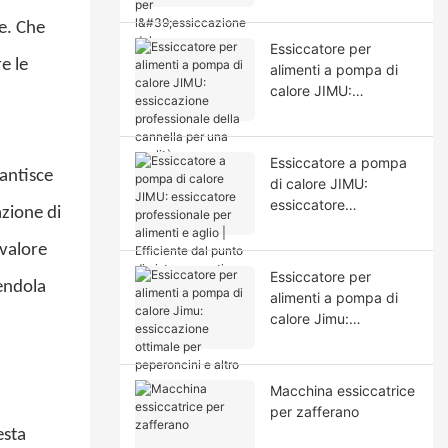
e
peperone - Macchina
e. Che
professionale per
Essiccatore per
l'essiccazione degli
e le
alimenti a pompa di
alimenti
calore JIMU:
essiccazione
professionale della
cannella per una
Essiccatore a pompa
qualità e un sapore
rantisce
di calore JIMU:
superiori.
essiccatore
zione di
professionale per
alimenti e aglio |
 valore
Efficiente dal punto di
Essiccatore per
endola
vista energetico
alimenti a pompa di
calore Jimu:
essiccazione ottimale
per peperoncini e altro
ancora.
Macchina essiccatrice
per zafferano
esta