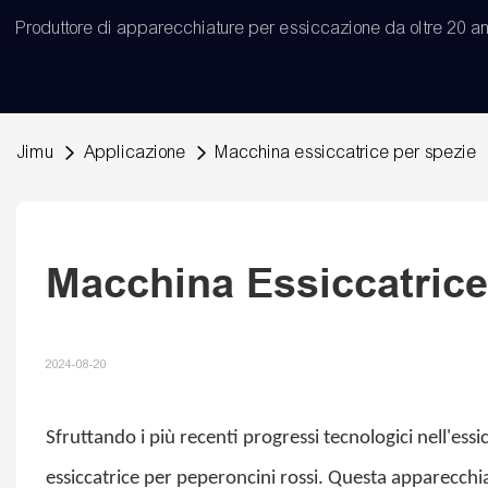
Produttore di apparecchiature per essiccazione da oltre 20 an
Jimu
Applicazione
Macchina essiccatrice per spezie
Macchina Essiccatric
2024-08-20
Sfruttando i più recenti progressi tecnologici nell'ess
essiccatrice per peperoncini rossi. Questa apparecchia