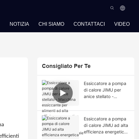
I
NOTIZIA
CHI SIAMO
CONTATTACI
VIDEO
Consigliato Per Te
Essiccatore a pompa
di calore JIMU per
anice stellato -
Macchina essiccante
per alimenti ad alta
efficienza energetica
Essiccatore a pompa
e prestazioni elevate
na
di calore JIMU ad alta
per uso
efficienza energetica
commerciale/industrial
fficienti
per l'essiccazione del