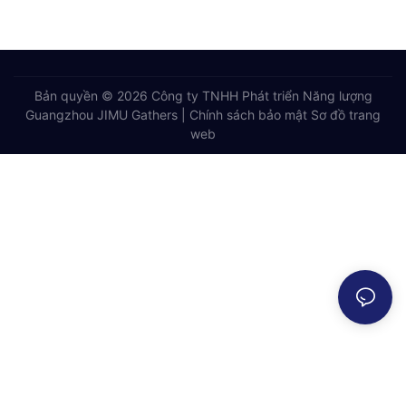
Bản quyền © 2026 Công ty TNHH Phát triển Năng lượng
Guangzhou JIMU Gathers |
Chính sách bảo mật
Sơ đồ trang
web