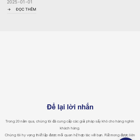
2025
01
01
máy móc quy mô thương mại hay công nghiệp, chúng tôi đều cung cấp nhiều
ĐỌC THÊM
loại máy sấy với công suất khác nhau để đáp ứng nhu cầu cụ thể của bạn.
Chúng tôi cũng cung cấp dịch vụ tùy chỉnh.
Chúng tôi trân trọng mời bạn liên hệ để được dùng thử công nghệ sấy trái cây
miễn phí! Trải nghiệm trực tiếp cách công nghệ sấy tiên tiến của JIMU có thể
nâng cao năng suất và chất lượng hoạt động chế biến trái cây của bạn.
Để lại lời nhắn
Trong 20 năm qua, chúng tôi đã cung cấp các giải pháp sấy khô cho hàng nghìn
khách hàng.
Chúng tôi hy vọng thiết lập được mối quan hệ hợp tác với bạn. Rất mong được liên