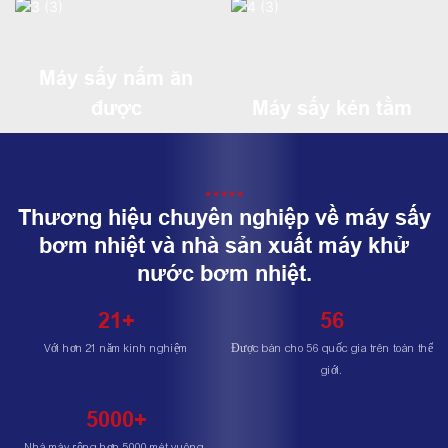
Máy sấy nấm ăn
được
Máy sấy kén tằm
★★★★★
Thương hiệu chuyên nghiệp về máy sấy
bơm nhiệt và nhà sản xuất máy khử
nước bơm nhiệt.
21+
56
Với hơn 21 năm kinh nghiệm
Được bán cho 56 quốc gia trên toàn thế
giới.
5000+
Nhà máy rộng hơn 5000 mét vuông.