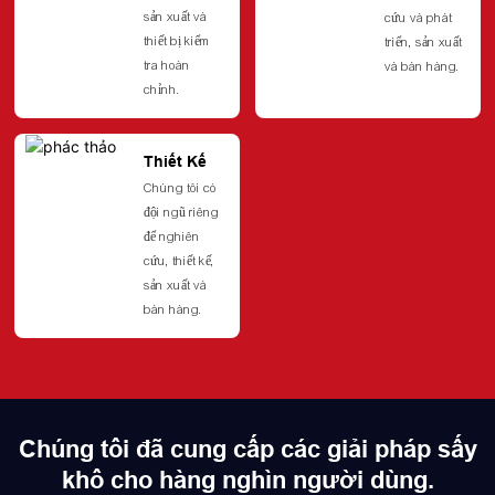
sản xuất và
cứu và phát
thiết bị kiểm
triển, sản xuất
tra hoàn
và bán hàng.
chỉnh.
Thiết Kế
Chúng tôi có
đội ngũ riêng
để nghiên
cứu, thiết kế,
sản xuất và
bán hàng.
Chúng tôi đã cung cấp các giải pháp sấy
khô cho hàng nghìn người dùng.