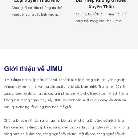
Loại Xuyên Thấu Nhỏ
Đĩa Thép Không Gỉ Kiểu
Xuyên Thấu
Chúng tôi sở hữu những ưu thế
Chúng tôi sở hữu những ưu thế
vượt trội trong các lĩnh vực như
vượt trội trong các lĩnh vực như
nhiệt lượng cảm ứng Freon,
nhiệt lượng cảm ứng Freon,
kiểm soát nhiệt lượng tiềm ẩn,
kiểm soát nhiệt lượng tiềm ẩn,
phân chia và cân bằng luồng
phân chia và cân bằng luồng
gió, kiểm soát động lực hệ
gió, kiểm soát động lực hệ
thống, dẫn đến tiêu chuẩn công
thống, dẫn đến tiêu chuẩn công
nghệ bơm nhiệt hàng đầu thế
nghệ bơm nhiệt hàng đầu thế
giới của chúng tôi.
Giới thiệu về JIMU
giới của chúng tôi.
JIMU được thành lập năm 2002 với tư cách là một thương hiệu chuyên nghiệp
về máy sấy bơm nhiệt và nhà sản xuất thiết bị sấy bơm nhiệt. Trong hơn 20 năm
qua, chúng tôi đã cung cấp các giải pháp sấy khô cho hàng ngàn khách hàng.
Đồng thời, hàng ngàn máy sấy JIMU đã được sản xuất và gia công ổn định và
hiệu quả cho người dùng trên toàn thế giới.
Chúng tôi có uy tín tốt trong ngành. Đồng thời, chúng tôi cũng sở hữu hàng
trăm công nghệ được cấp bằng sáng chế, đặc biệt là công nghệ sấy chân không
bằng bơm nhiệt độc đáo, công nghệ sấy vật liệu mật độ cao, công nghệ sấy vật