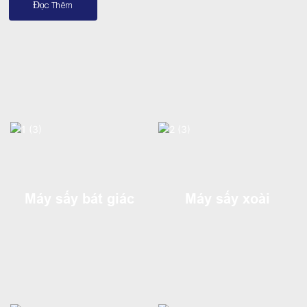
Đọc Thêm
Máy sấy bát giác
Máy sấy xoài