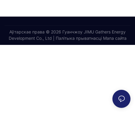
Аўтарскае права © 2026 Гуанчжоу JIMU Gathers Energy
Development Co., Ltd |
Палітыка прыватнасці
Мапа сайта