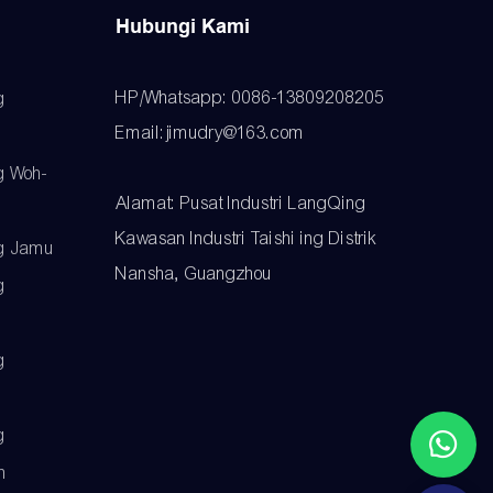
Hubungi Kami
HP/Whatsapp: 0086-13809208205
g
Email:jimudry@163.com
g Woh-
Alamat: Pusat Industri LangQing
Kawasan Industri Taishi ing Distrik
g Jamu
Nansha, Guangzhou
g
g
g
h