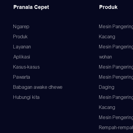
Pranala Cepet
Produk
Ngarep
Mesin Pangerin
Produk
Kacang
Layanan
Mesin Pangerin
Aplikasi
wohan
Kasus-kasus
Mesin Pangerin
Pawarta
Mesin Pengerin
Babagan awake dhewe
Daging
Hubungi kita
Mesin Pangerin
Kacang
Mesin Pengerin
Rempah-rempa