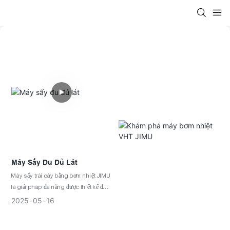
Máy Sấy Đu Đủ Lát
Máy sấy trái cây bằng bơm nhiệt JIMU
là giải pháp đa năng được thiết kế đặc
biệt để sấy khô hiệu quả nhiều loại trái
2025
05
16
cây khác nhau, chẳng hạn như táo,
xoài, chuối, sung, mơ, việt quất và