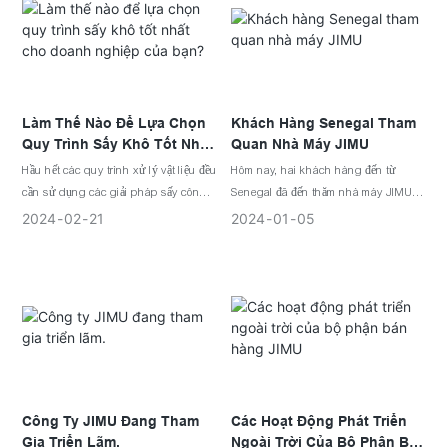
Quốc tế được tổ chức tại Thành phố
việc tích hợp máy sấy thịt vào thói
của bạn.
Hồ Chí Minh, Việt Nam, thu hút sự
quen nấu nướng của bạn. Đừng bỏ lỡ
chú ý của nhiều khách tham quan và
cơ hội thưởng thức những bữa ăn
các chuyên gia trong ngành.
ngon hơn, lành mạnh hơn và tiện lợi
hơn – hãy khám phá những lợi ích đột
phá ngay hôm nay!
Làm Thế Nào Để Lựa Chọn
Khách Hàng Senegal Tham
Quy Trình Sấy Khô Tốt Nhất
Quan Nhà Máy JIMU
Cho Doanh Nghiệp Của
Hầu hết các quy trình xử lý vật liệu đều
Hôm nay, hai khách hàng đến từ
Bạn?
cần sử dụng các giải pháp sấy công
Senegal đã đến thăm nhà máy JIMU,
nghiệp, đôi khi chúng có giá thành
và tổng giám đốc cùng nhân viên bán
2024
02
21
2024
01
05
ban đầu cao và tuổi thọ hạn chế. Việc
hàng của chúng tôi đã nồng nhiệt đón
lựa chọn giải pháp sấy phù hợp với
tiếp họ.
nhu cầu xử lý của bạn là rất quan
trọng, vì máy sấy không phù hợp có
thể gây ra những ảnh hưởng tiêu cực
lâu dài đến cả chất lượng vật liệu và
tình hình tài chính của doanh nghiệp.
Với nhiều loại máy sấy bơm nhiệt công
nghiệp khác nhau hiện có trên thị
Công Ty JIMU Đang Tham
Các Hoạt Động Phát Triển
trường, mỗi loại đều có những ưu điểm
Gia Triển Lãm.
Ngoài Trời Của Bộ Phận Bán