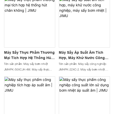
Máy Sấy Thực Phẩm Thương
Máy Sấy Áp Suất Âm Tích
Mại Tích Hợp Hệ Thống Hút
Hợp, Máy Khử Nước Công
Chân Không | JIMU
Nghiệp, Máy Sấy Bơm Nhiệt |
Tên sản phẩm: Máy sấy bơm nhiệt
Tên sản phẩm: Máy sấy công nghiệp
JIMU
JMHPK-50XCJH-4M. Máy sấy thực
JMHPK-22XC-2. Máy sấy bơm nhiệt và
phẩm và cá bằng bơm nhiệt này chủ
sấy trái cây này không cần lắp đặt, có
yếu được thiết kế cho nhu cầu sấy khô
thể sử dụng trực tiếp sau khi nhận máy,
công suất lớn. Bơm nhiệt là công nghệ
giúp tiết kiệm rất nhiều chi phí nhân
sấy khô hoàn hảo cho các ứng dụng
công lắp đặt. Máy chủ yếu dùng để sấy
bao gồm sấy tổ yến, sấy côn trùng, sấy
các sản phẩm cần đặt trên khay, như
ấu trùng ruồi lính đen, sấy dược phẩm
sấy hoa, sấy thịt, sấy hải sản, sấy thức
và sản phẩm y tế, sấy ớt, sấy tiêu, sấy
ăn cho thú cưng, sấy lá xanh, sấy cá,