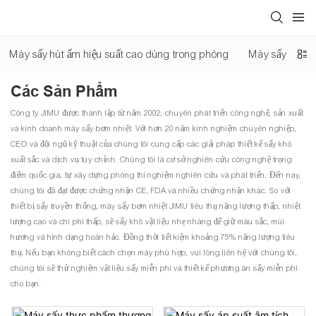
Máy sấy hút ẩm hiệu suất cao dùng trong phòng
Máy sấy áp su
Các Sản Phẩm
Công ty JIMU được thành lập từ năm 2002, chuyên phát triển công nghệ, sản xuất
và kinh doanh máy sấy bơm nhiệt. Với hơn 20 năm kinh nghiệm chuyên nghiệp,
CEO và đội ngũ kỹ thuật của chúng tôi cung cấp các giải pháp thiết kế sấy khô
xuất sắc và dịch vụ tùy chỉnh. Chúng tôi là cơ sở nghiên cứu công nghệ trọng
điểm quốc gia, tự xây dựng phòng thí nghiệm nghiên cứu và phát triển. Đến nay,
chúng tôi đã đạt được chứng nhận CE, FDA và nhiều chứng nhận khác. So với
thiết bị sấy truyền thống, máy sấy bơm nhiệt JIMU tiêu thụ năng lượng thấp, nhiệt
lượng cao và chi phí thấp, sẽ sấy khô vật liệu nhẹ nhàng để giữ màu sắc, mùi
hương và hình dạng hoàn hảo. Đồng thời tiết kiệm khoảng 75% năng lượng tiêu
thụ. Nếu bạn không biết cách chọn máy phù hợp, vui lòng liên hệ với chúng tôi,
chúng tôi sẽ thử nghiệm vật liệu sấy miễn phí và thiết kế phương án sấy miễn phí
cho bạn.