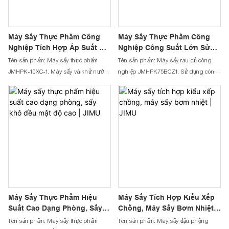
bạch đậu khấu, sấy sắn, sấy khô quả
sấy tôm, sấy thịt bò khô, sấy biltong,
sung, sấy khô chuối, sấy dứa, sấy nho
v.v.
khô, v.v.
Máy Sấy Thực Phẩm Công
Máy Sấy Thực Phẩm Công
Nghiệp Tích Hợp Áp Suất Âm
Nghiệp Công Suất Lớn Sử
| JIMU
Dụng Bơm Nhiệt Áp Suất Âm
Tên sản phẩm: Máy sấy thực phẩm
Tên sản phẩm: Máy sấy rau củ công
| JIMU
JMHPK-10XC-1. Máy sấy và khử nước
nghiệp JMHPK75BCZ1. Sử dụng công
bằng bơm nhiệt này chủ yếu dùng để
nghệ bơm nhiệt JIMU, giúp tiết kiệm
sấy khô các sản phẩm cần đặt trên
khoảng 70% điện năng so với thiết bị
khay, ví dụ như sấy khô trái cây, rau củ,
truyền thống. Thiết kế áp suất âm đảm
gia vị, thảo dược, lá trà, xoài, táo, nấm,
bảo mọi ngóc ngách trong buồng sấy
cây gai dầu, nghệ tây, v.v.
đều được làm khô đồng đều. Máy sấy
hiệu quả cao dùng cho trái cây, rau củ
và hầu hết các loại nguyên liệu.
Máy Sấy Thực Phẩm Hiệu
Máy Sấy Tích Hợp Kiểu Xếp
Suất Cao Dạng Phòng, Sấy
Chồng, Máy Sấy Bơm Nhiệt |
Khô Đều Mật Độ Cao | JIMU
JIMU
Tên sản phẩm: Máy sấy thực phẩm
Tên sản phẩm: Máy sấy đậu phộng