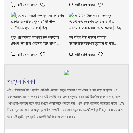
কার্ট যোগ করুন
কার্ট যোগ করুন
বৃহৎ ধারণক্ষমতা সম্পন্ন রুম শুকানোর
রুম টাইপ উচ্চ দক্ষতা সম্পন্ন
মেশিন নেগেটিভ প্রেসার হিট পাম্প
ডিহিউমিডিফিকেশন ড্রায়ার যা উচ্চ
বাণিজ্যিক ফুড ড্রায়ার|জিমু
ঘনত্বে খাবারকে সমানভাবে শুকায় | জিমু
কার্ট যোগ করুন
কার্ট যোগ করুন
পণ্যের বিবরণ
এই পেনিট্রেশন টাইপ ড্রায়িং মেশিনটি একসাথে স্তূপ করে রাখা যায় এমন পণ্যের জন্য উপযুক্ত, এর
ধারণক্ষমতা ৩০০ থেকে ১০ টন। এটি পেটেন্ট করা হাফ ভ্যাকুয়াম এয়ার ডাক্ট ডিজাইন ব্যবহার করে, ফলে
পণ্যগুলো একসাথে স্তূপ করে রাখলেও সমানভাবে শুকানো যায়। এটি একটি প্রচলিত ড্রায়ারের মাত্র ২৫%
বিদ্যুৎ ব্যবহার করে, যা অত্যন্ত শক্তি-সাশ্রয়ী। এর তাপমাত্রা ১৮-৮০℃ পর্যন্ত নিয়ন্ত্রণ করা যায় এবং
এতে হট ড্রাই, কুল ড্রাই ও ডিহিউমিডিফিকেশন ফাংশন রয়েছে।