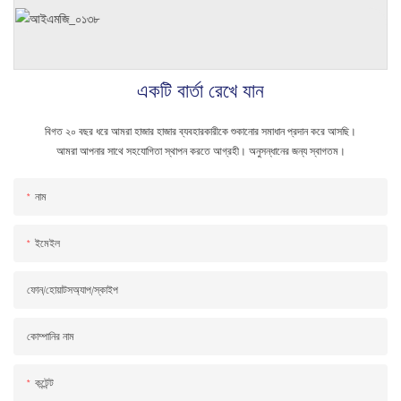
একটি বার্তা রেখে যান
বিগত ২০ বছর ধরে আমরা হাজার হাজার ব্যবহারকারীকে শুকানোর সমাধান প্রদান করে আসছি।
আমরা আপনার সাথে সহযোগিতা স্থাপন করতে আগ্রহী। অনুসন্ধানের জন্য স্বাগতম।
নাম
ইমেইল
ফোন/হোয়াটসঅ্যাপ/স্কাইপ
কোম্পানির নাম
কন্টেন্ট