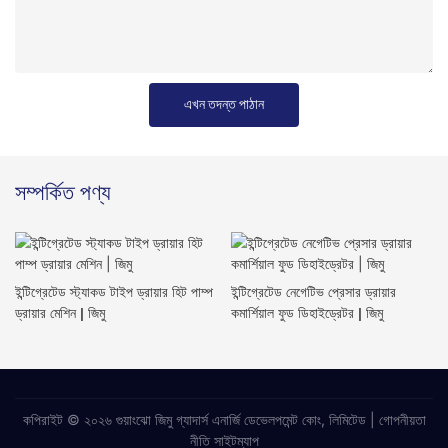
এখন তদন্ত পাঠান
সম্পর্কিত পণ্য
ইন্টিগ্রেটেড স্ট্যাকড টাইপ ড্রায়ার হিট পাম্প
ইন্টিগ্রেটেড নেগেটিভ প্রেসার ড্রায়ার
ড্রায়ার মেশিন | জিমু
কমার্শিয়াল ফুড ডিহাইড্রেটর | জিমু
কপিরাইট © ২০২৬ গুয়াংঝো জিমু গ্যাদার্স এনার্জি ডেভেলপমেন্ট কোং, লিমিটেড |
গোপনীয়তা
নীতি
সাইটম্যাপ