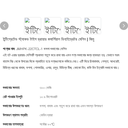
ইন্টিগ্রেটেড স্ট্যাকড টাইপ ড্রায়ার কমার্শিয়াল ডিহাইড্রেটর মেশিন | জিমু
পণ্যের নাম:
JMHPK-22CTCL-1 মসলা শুকানোর মেশিন
এই হট এয়ার ড্রায়ার মেশিনটি প্রধানত স্তূপ করে রাখা যায় এমন পণ্য শুকানোর জন্য ব্যবহৃত হয়, যেখানে গরম
বাতাস নিচ থেকে উপরের দিকে প্রবাহিত হয়ে পণ্যগুলোকে শুকিয়ে দেয়। এটি দিয়ে চিনাবাদাম, পেস্তা, আখরোট,
বিভিন্ন ধরনের বাদাম, মশলা, গোলমরিচ, এলাচ, রসুন, বিভিন্ন বীজ, কোকো বিন, কফি বিন ইত্যাদি শুকানো যায়।
শুকানোর ক্ষমতা:
৩০০ কেজি
রেট পাওয়ার ইনপুট:
১০.৬ কিলোওয়াট
শুকানোর উপকরণের ধরন:
মশলা, বাদাম এবং স্তূপ করে রাখা যায় এমন সমস্ত উপকরণ
উপকরণ স্থাপন পদ্ধতি:
কেবিন দ্বারা
শুকানোর তাপমাত্রা:
সর্বোচ্চ ৮০℃