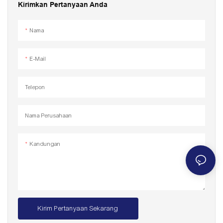
sehingga udara panas dapat mengalir
ditumpuk, sehingga udara panas
Kirimkan Pertanyaan Anda
dari bawah ke atas dan mengeringkan
dapat mengalir dari bawah ke atas dan
produk. Bak pengeringnya terpisah,
mengeringkan produk tersebut. Mesin
Nama
sehingga mesin pengering dapat
ini dapat mengeringkan produk seperti
dipasangkan dengan bak yang
kacang tanah, pistachio, kenari,
berbeda, atau bak yang sudah dimiliki
kacang-kacangan, rempah-rempah,
E-Mail
klien. Mesin ini dapat mengeringkan
lada, kapulaga, bawang putih, biji-
produk seperti rempah-rempah, lada,
bijian, biji kakao, biji kopi, dll.
Telepon
kapulaga, biji kopi, kenari, dll.
Nama Perusahaan
Kandungan
Kirim Pertanyaan Sekarang