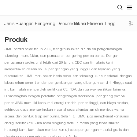
Jenis Ruangan Pengering Dehumidifikasi Efisiensi Tinggi
Penge
Produk
JIMU berdiri sejak tahun 2002, mengkhususkan diri dalam pengembangan
teknologi, manufaktur, dan pemasaran pengering pompa panas. Dengan
pengalaman profesional lebih dari 20 tahun, CEO dan tim teknis kami
menyediakan desain solusi pengeringan yang unggul dan layanan yang
disesuaikan. JIMU merupakan basis penelitian teknologi kunci nasional, dengan
laboratorium penelitian dan pengembangan yang dibangun sendiri. Hingga saat
ini, kami telah memperoleh sertifikasi CE, FDA, dan banyak sertifikasi lainnya.
Dibandingkan dengan peralatan pengeringan tradisional, pengering pompa
panas JIMU memiliki konsumsi energi rendah, panas tinggi, dan biaya rendah,
sehingga dapat mengeringkan material secara lembut untuk menjaga warna,
aroma, dan bentuk tetap sempurna. Selain itu, JIMU juga menghemat konsumsi
energi sekitar 75%. Jika Anda bingung memilih mesin yang tepat, silakan
hubungi kami, kami akan memberikan uji coba pengeringan material gratis dan
desain skema pengeringan gratis untuk Anda.