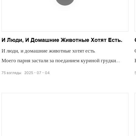
Завершенность можно рассматривать как искусство.
И Люди, И Домашние Животные Хотят Есть.
И люди, и домашние животные хотят есть.
Моего парня застали за поеданием куриной грудки
домашнего животного.
75
взгляды
2025
07
04
На вкус тот, который я приготовил сам, тоже не похож
на тот, что я готовил.
Оказалось, что использовалась сушилка с тепловым
насосом.
Имитация естественной сушки на воздухе
Волокна мяса мягкие, но прочные и не ломаются.