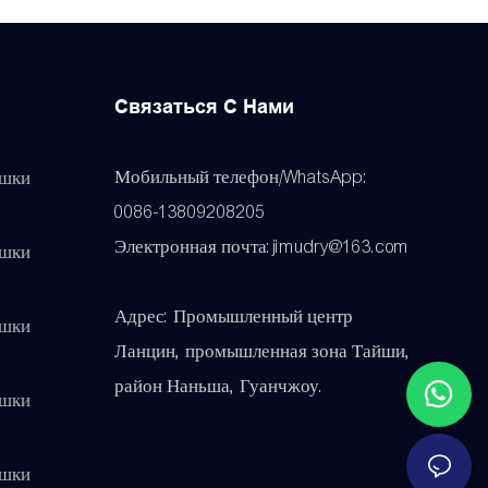
Связаться С Нами
Мобильный телефон/WhatsApp:
ушки
0086-13809208205
Электронная почта:jimudry@163.com
ушки
Адрес: Промышленный центр
ушки
Ланцин, промышленная зона Тайши,
район Наньша, Гуанчжоу.
ушки
ушки