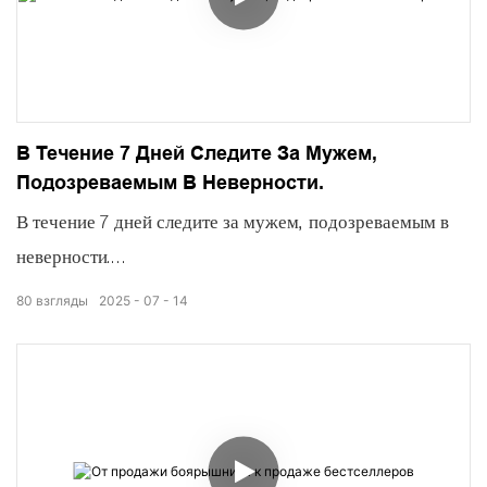
В Течение 7 Дней Следите За Мужем,
Подозреваемым В Неверности.
В течение 7 дней следите за мужем, подозреваемым в
неверности.
Оказалось, что он вытирал пот и сушил табачные листья.
80
взгляды
2025
07
14
Я спросил его, почему он так много работает.
Он сказал, что это для меня и для ребенка.
Я был так тронут, что купил ему сушилку с тепловым
насосом.
Он имитирует воздействие солнечных лучей и