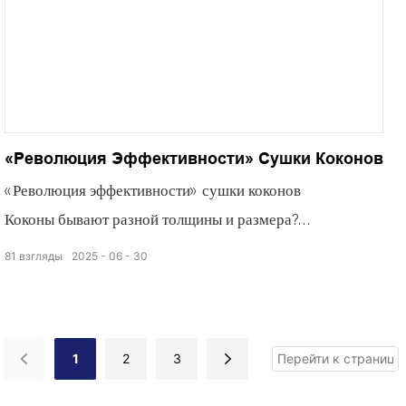
«Революция Эффективности» Сушки Коконов
«Революция эффективности» сушки коконов
Коконы бывают разной толщины и размера?
Технология распределения воздуха под отрицательным
81
взгляды
2025
06
30
давлением
Пусть коконы ощутят освежающую сухость,
проникающую в самое сердце.
1
2
3
Влага полностью испарилась.
Коконы целые и чистые.