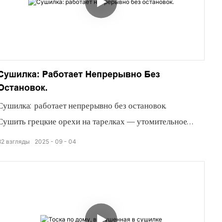
Сушилка: Работает Непрерывно Без
Остановок.
Сушилка: работает непрерывно без остановок.
Сушить грецкие орехи на тарелках — утомительное
занятие.
82
взгляды
2025
09
04
Эффективность сушки по-прежнему невысока.
Ореховая роща позади простиралась насколько хватало
глаз.