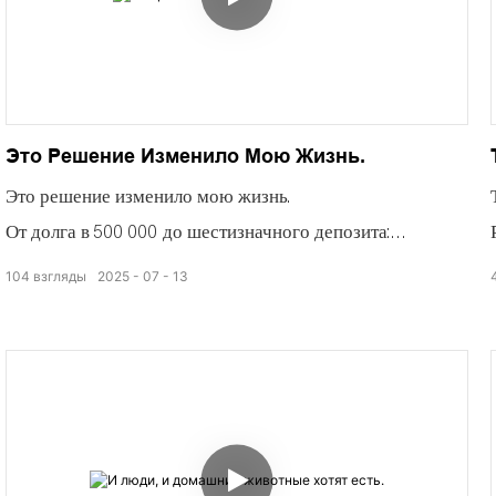
Это Решение Изменило Мою Жизнь.
Это решение изменило мою жизнь.
От долга в 500 000 до шестизначного депозита:
Это решение изменило мою жизнь.
104
взгляды
2025
07
13
Я поместила море роз из своего родного города в
сушилку с тепловым насосом.
Легкий ветерок поддерживает каждый лепесток.
Розы быстро сушат.
Попрощайтесь с подгоревшими краями и пятнами
плесени.