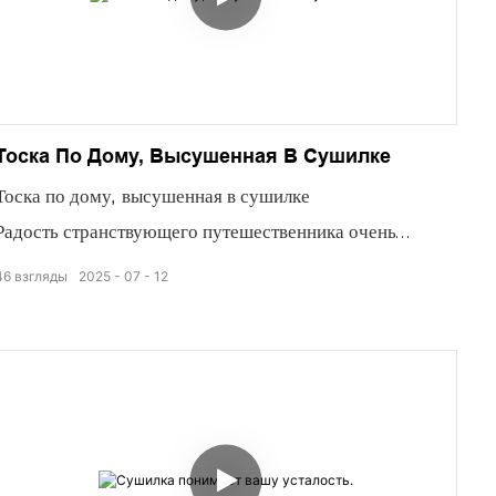
Тоска По Дому, Высушенная В Сушилке
Тоска по дому, высушенная в сушилке
Радость странствующего путешественника очень
проста.
46
взгляды
2025
07
12
Например, тот момент, когда вы пробуете кокосовую
стружку из своего родного города.
Странствующая жизнь в конце концов должна будет
найти пристанище.
Как и в случае с плавающими кокосовыми хлопьями,
всегда приходится выбирать наиболее подходящую