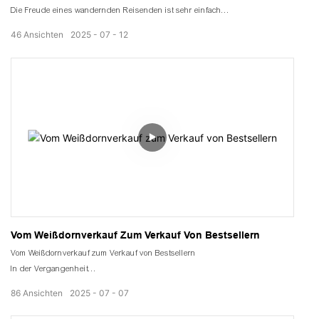
Die Freude eines wandernden Reisenden ist sehr einfach
Zum Beispiel der Moment, wenn man die Kokosflocken aus seiner
46
Ansichten
2025
07
12
Heimatstadt probiert.
Ein unstetes Leben muss irgendwann einen Hafen finden
Genau wie die treibenden Kokosflocken muss man immer den am besten
geeigneten Wärmepumpentrockner auswählen.
Sobald die Tür geschlossen ist
Wärme beginnt zu fließen
Gleichmäßig und sanft wie eine leichte Brise
Vom Weißdornverkauf Zum Verkauf Von Bestsellern
Vom Weißdornverkauf zum Verkauf von Bestsellern
In der Vergangenheit
Niemand wollte Weißdorn, der auf den Feldern verrottete.
86
Ansichten
2025
07
07
Bill verwendet nun einen Wärmepumpentrockner, um das meistverkaufte
Weißdornfruchtleder herzustellen.