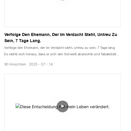
Verfolge Den Ehemann, Der Im Verdacht Steht, Untreu Zu
Sein, 7 Tage Lang.
Verfolge den Ehemann, der im Verdacht steht, untreu zu sein, 7 Tage lang.
Es stellte sich heraus, dass er sich den Schweiß abwischte und Tabakblätter
trocknete.
80
Ansichten
2025
07
14
Ich fragte ihn, warum er so hart arbeite.
Er sagte, es sei für mich und das Kind.
Ich war so gerührt, dass ich ihm einen Wärmepumpentrockner gekauft habe.
Es imitiert die Sonneneinstrahlung und die darin integrierte gleichmäßige
Warmluft.
Sanft streichelnde Schicht