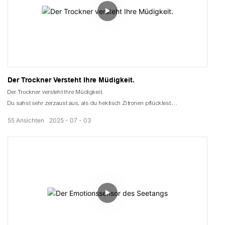
Der Trockner Versteht Ihre Müdigkeit.
Der Trockner versteht Ihre Müdigkeit.
Du sahst sehr zerzaust aus, als du hektisch Zitronen pflücktest.
Aber die Art und Weise, wie man nach dem Kauf eines
55
Ansichten
2025
07
03
Wärmepumpentrockners selbst Geld verdient, sieht sehr gut aus.
Der Trockner versteht Ihre Müdigkeit.
Es entzieht der Zitrone die Feuchtigkeit.
Es versteht deinen Herzschmerz
Man bevorzugt sanft geröstete Zitronen.