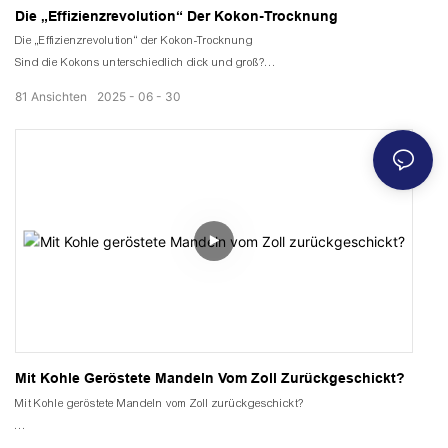
Die „Effizienzrevolution“ Der Kokon-Trocknung
Die „Effizienzrevolution“ der Kokon-Trocknung
Sind die Kokons unterschiedlich dick und groß?
Unterdruck-Luftverteilungstechnologie
81
Ansichten
2025
06
30
Lass die Kokons eine erfrischende Trockenheit erfahren, die bis ins Herz
vordringt.
Die Feuchtigkeit wurde vollständig weggeblasen.
Die Kokons sind unversehrt und sauber.
Mit Kohle Geröstete Mandeln Vom Zoll Zurückgeschickt?
Mit Kohle geröstete Mandeln vom Zoll zurückgeschickt?
Haben Sie Probleme mit der Einfuhr Ihrer mit Kohle getrockneten Mandeln?