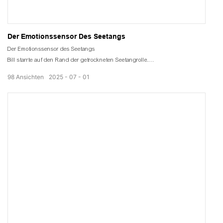
Der Emotionssensor Des Seetangs
Der Emotionssensor des Seetangs
Bill starrte auf den Rand der getrockneten Seetangrolle.
Alle Nährstoffe im Seetang sind verloren gegangen
98
Ansichten
2025
07
01
Der Wärmepumpentrockner pflegt Seetang optimal.
Bill berührte den frisch gebackenen, getrockneten Seetang.
So weich, dass es nicht im Mund sticht.
So frisch, dass es süchtig macht