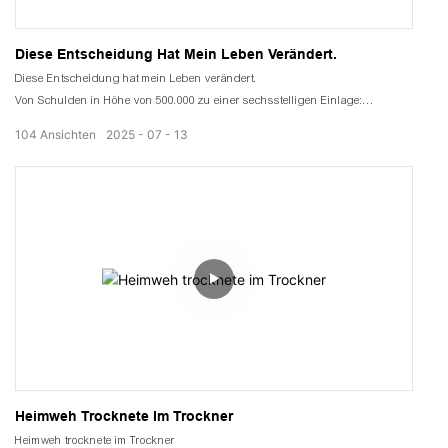
Diese Entscheidung Hat Mein Leben Verändert.
Diese Entscheidung hat mein Leben verändert.
Von Schulden in Höhe von 500.000 zu einer sechsstelligen Einlage:
Diese Entscheidung hat mein Leben verändert.
104
Ansichten
2025
07
13
Ich habe den Rosenmeer aus meiner Heimatstadt in den
Wärmepumpentrockner gegeben.
Die sanfte Brise hält jedes einzelne Blütenblatt aufrecht.
Rosen trocknen schnell
Verabschieden Sie sich von verbrannten Rändern und Schimmelflecken.
Vollständigkeit kann als eine Kunstform betrachtet werden.
Heimweh Trocknete Im Trockner
Heimweh trocknete im Trockner