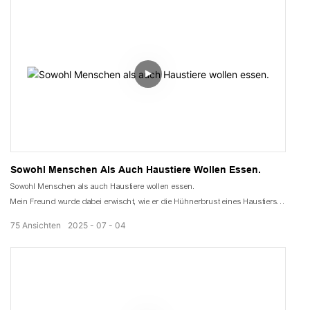
Die Maschine verfügt über eine integrierte Speicherdatenbank.
Parameter festlegen
Selbst Anfänger können perfektes Hagebuttenleder trocknen.
Sowohl Menschen Als Auch Haustiere Wollen Essen.
Sowohl Menschen als auch Haustiere wollen essen.
Mein Freund wurde dabei erwischt, wie er die Hühnerbrust eines Haustiers
aß.
75
Ansichten
2025
07
04
Der Geschmack des von mir selbst zubereiteten sieht auch nicht so aus.
Es stellte sich heraus, dass ein Wärmepumpentrockner verwendet wurde.
Natürliche Lufttrocknung imitieren
Die Fleischfasern sind weich, zäh und brechen nicht.