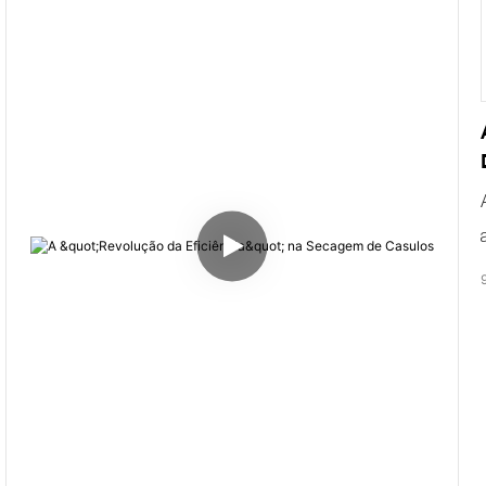
Imitar a secagem natural ao ar livre
As fibras da carne são macias, resistentes e não se
quebram.