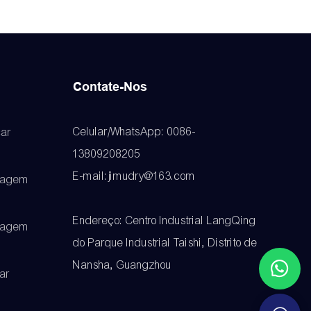
Contate-Nos
Celular/WhatsApp: 0086-
ar
13809208205
E-mail:jimudry@163.com
cagem
Endereço: Centro Industrial LangQing
cagem
do Parque Industrial Taishi, Distrito de
Nansha, Guangzhou
ar