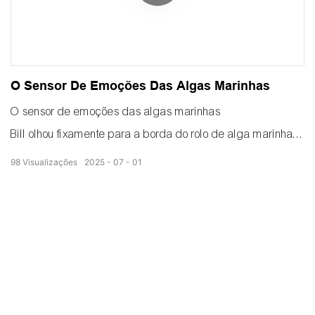
integrado.
Definir parâmetros
Até mesmo iniciantes conseguem secar e fazer couro de
fruta de espinheiro perfeito.
O Sensor De Emoções Das Algas Marinhas
O sensor de emoções das algas marinhas
Bill olhou fixamente para a borda do rolo de alga marinha
seca.
98
Visualizações
2025
07
01
Todos os nutrientes da alga marinha foram perdidos.
O secador com bomba de calor cuida bem das algas
marinhas.
Bill tocou na alga marinha seca recém-assada.
Tão macio que não vai picar sua boca.
Tão fresco que vicia.