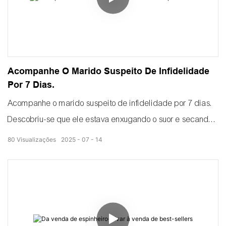
Acompanhe O Marido Suspeito De Infidelidade
Por 7 Dias.
Acompanhe o marido suspeito de infidelidade por 7 dias.
Descobriu-se que ele estava enxugando o suor e secando
folhas de tabaco.
80
Visualizações
2025
07
14
Perguntei-lhe por que estava trabalhando tanto.
Ele disse que era para mim e para a criança.
Fiquei tão comovido que comprei para ele um secador
com bomba de calor.
Ele imita a exposição solar e possui ar quente uniforme