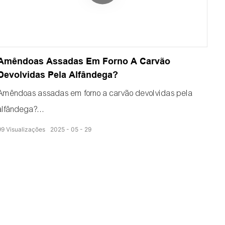
Opta por limões levemente assados.
Amêndoas Assadas Em Forno A Carvão
Devolvidas Pela Alfândega?
Amêndoas assadas em forno a carvão devolvidas pela
alfândega?
99
Visualizações
2025
05
29
Está enfrentando problemas com a alfândega por causa
de amêndoas secas em secador a carvão? O secador de
amêndoas com bomba de calor, com zero emissões de
carbono, atende aos padrões da UE. Ele seca as
amêndoas até um nível de umidade de 7%, eliminando a
necessidade de fumigação. Um exportador o utilizou para