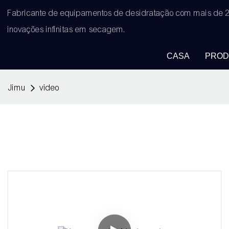
Fabricante de equipamentos de desidratação com mais de 2
inovações infinitas em secagem.
CASA
PROD
Jimu
vídeo