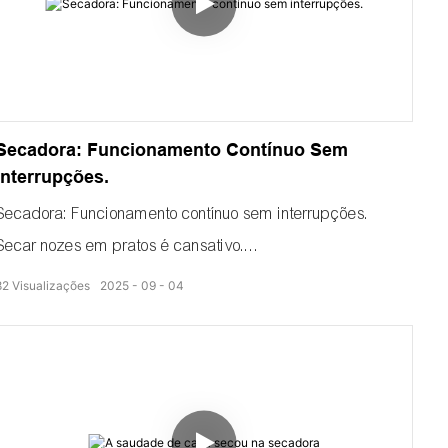
Secadora: Funcionamento Contínuo Sem
Interrupções.
Secadora: Funcionamento contínuo sem interrupções.
Secar nozes em pratos é cansativo.
A eficiência de secagem ainda não é alta.
82
Visualizações
2025
09
04
O bosque de nogueiras atrás se estendia até onde a vista
alcançava.