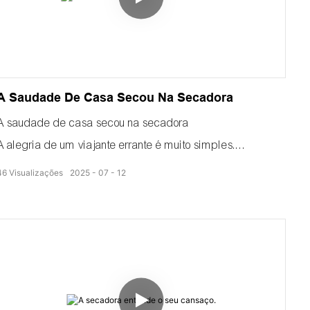
A Saudade De Casa Secou Na Secadora
A saudade de casa secou na secadora
A alegria de um viajante errante é muito simples.
Por exemplo, o momento em que você prova o coco ralado
46
Visualizações
2025
07
12
da sua cidade natal.
Uma vida errante inevitavelmente terá que encontrar um
porto seguro.
Assim como os flocos de coco à deriva, é sempre preciso
escolher o secador com bomba de calor mais adequado.
Assim que a porta for fechada