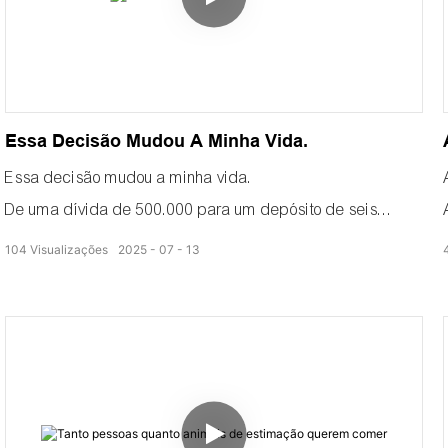
Essa Decisão Mudou A Minha Vida.
Essa decisão mudou a minha vida.
De uma dívida de 500.000 para um depósito de seis
dígitos:
104
Visualizações
2025
07
13
Essa decisão mudou a minha vida.
Coloquei o mar de rosas da minha cidade natal no secador
com bomba de calor.
A brisa suave sustenta cada pétala.
As rosas secam rapidamente
Diga adeus às bordas queimadas e às manchas de mofo.