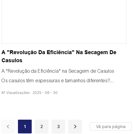
A "Revolução Da Eficiência" Na Secagem De
Casulos
A "Revolução da Eficiência" na Secagem de Casulos
Os casulos têm espessuras e tamanhos diferentes?
Tecnologia de distribuição de ar com pressão negativa
81
Visualizações
2025
06
30
Deixe que os casulos experimentem uma secura
refrescante que penetra no coração.
A umidade foi completamente dissipada pelo vento.
1
2
3
Os casulos estão intactos e limpos.