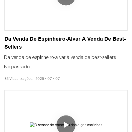
embutido.
Acariciando suavemente a camada
Da Venda De Espinheiro-Alvar À Venda De Best-
Sellers
Da venda de espinheiro-alvar à venda de best-sellers
No passado
Ninguém queria espinheiros que apodrecessem nos
86
Visualizações
2025
07
07
campos.
Agora, Bill usa um secador com bomba de calor para
produzir o couro de fruta de espinheiro-alvar, o produto
mais vendido.
A máquina vem com um banco de dados de memória