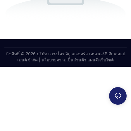
ลิขสิทธิ์ © 2026 บริษัท กวางโจว จิมู แกเธอร์ส เอนเนอร์จี ดีเวลลอป
เมนต์ จำกัด |
นโยบายความเป็นส่วนตัว
แผนผังเว็บไซต์