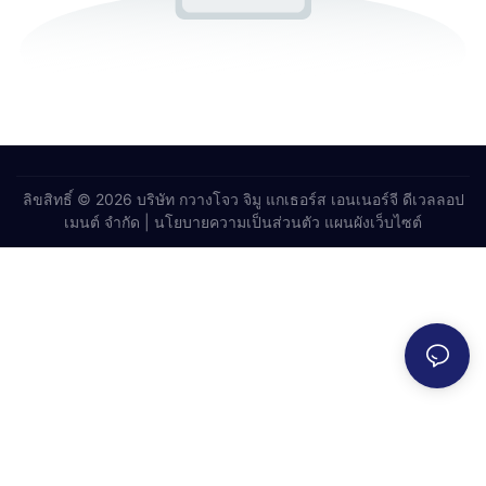
ลิขสิทธิ์ © 2026 บริษัท กวางโจว จิมู แกเธอร์ส เอนเนอร์จี ดีเวลลอป
เมนต์ จำกัด |
นโยบายความเป็นส่วนตัว
แผนผังเว็บไซต์