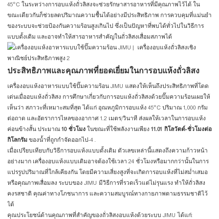
45°C ในระหว่างการอบแห้งถั่วลิสงจะช่วยรักษาสารอาหารที่มีคุณภาพไว้ได้ ใน
ขณะเดียวกันก็ช่วยลดปริมาณความชื้นได้อย่างมีประสิทธิภาพ การควบคุมที่แม่นยำ
ของระบบจะช่วยป้องกันความร้อนสูงเกินไป ซึ่งเป็นปัญหาที่พบได้ทั่วไปในวิธีการ
แบบดั้งเดิม และอาจทำให้สารอาหารสำคัญในถั่วลิสงเสื่อมสภาพได้
ประสิทธิภาพและคุณภาพที่ยอดเยี่ยมในการอบแห้งถั่วลิสง
เครื่องอบแห้งอาหารแบบใช้ปั๊มความร้อน JIMU แสดงให้เห็นถึงประสิทธิภาพที่โดด
เด่นเมื่ออบแห้งถั่วลิสง การศึกษาเกี่ยวกับการอบแห้งถั่วลิสงด้วยปั๊มความร้อนเผยให้
เห็นว่า สภาวะที่เหมาะสมที่สุด ได้แก่ อุณหภูมิการอบแห้ง 45°C ปริมาณ 1,000 กรัม
ต่อถาด และอัตราการไหลของอากาศ 1.2 เมตร/วินาที ส่งผลให้เวลาในการอบแห้ง
ค่อนข้างสั้น ประมาณ
10 ชั่วโมง
ในขณะที่ใช้พลังงานเพียง
11.01 กิโลวัตต์-ชั่วโมงต่อ
กิโลกรัม
ของน้ำที่ถูกกำจัดออกไป
-4
.
เมื่อเปรียบเทียบกับวิธีการอบแห้งแบบดั้งเดิม ตัวเลขเหล่านี้แสดงถึงความก้าวหน้า
อย่างมาก เครื่องอบแห้งแบบเดิมอาจต้องใช้เวลา 24 ชั่วโมงหรือมากกว่านั้นในการ
แปรรูปปริมาณที่ใกล้เคียงกัน โดยมีความเสี่ยงสูงที่จะเกิดการอบแห้งที่ไม่สม่ำเสมอ
หรือคุณภาพเสื่อมลง ระบบของ JIMU มีวิธีการที่รวดเร็วแต่ไม่รุนแรง ทำให้ถั่วลิสง
คงรสชาติ คุณค่าทางโภชนาการ และความสมบูรณ์ทางกายภาพตามธรรมชาติไว้
ได้
คุณประโยชน์ด้านคุณภาพที่สำคัญของถั่วลิสงอบแห้งด้วยระบบ JIMU ได้แก่: