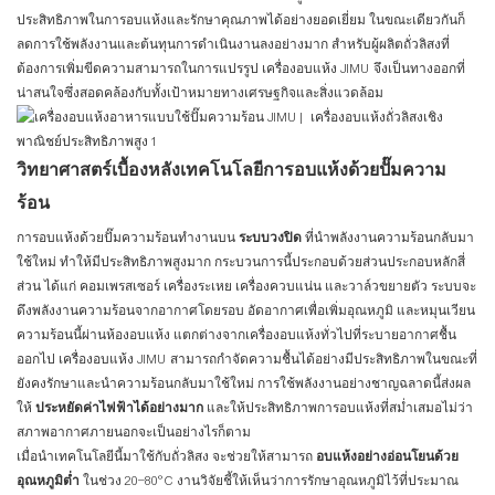
ประสิทธิภาพในการอบแห้งและรักษาคุณภาพได้อย่างยอดเยี่ยม ในขณะเดียวกันก็
ลดการใช้พลังงานและต้นทุนการดำเนินงานลงอย่างมาก สำหรับผู้ผลิตถั่วลิสงที่
ต้องการเพิ่มขีดความสามารถในการแปรรูป เครื่องอบแห้ง JIMU จึงเป็นทางออกที่
น่าสนใจซึ่งสอดคล้องกับทั้งเป้าหมายทางเศรษฐกิจและสิ่งแวดล้อม
วิทยาศาสตร์เบื้องหลังเทคโนโลยีการอบแห้งด้วยปั๊มความ
ร้อน
การอบแห้งด้วยปั๊มความร้อนทำงานบน
ระบบวงปิด
ที่นำพลังงานความร้อนกลับมา
ใช้ใหม่ ทำให้มีประสิทธิภาพสูงมาก กระบวนการนี้ประกอบด้วยส่วนประกอบหลักสี่
ส่วน ได้แก่ คอมเพรสเซอร์ เครื่องระเหย เครื่องควบแน่น และวาล์วขยายตัว ระบบจะ
ดึงพลังงานความร้อนจากอากาศโดยรอบ อัดอากาศเพื่อเพิ่มอุณหภูมิ และหมุนเวียน
ความร้อนนี้ผ่านห้องอบแห้ง แตกต่างจากเครื่องอบแห้งทั่วไปที่ระบายอากาศชื้น
ออกไป เครื่องอบแห้ง JIMU สามารถกำจัดความชื้นได้อย่างมีประสิทธิภาพในขณะที่
ยังคงรักษาและนำความร้อนกลับมาใช้ใหม่ การใช้พลังงานอย่างชาญฉลาดนี้ส่งผล
ให้
ประหยัดค่าไฟฟ้าได้อย่างมาก
และให้ประสิทธิภาพการอบแห้งที่สม่ำเสมอไม่ว่า
สภาพอากาศภายนอกจะเป็นอย่างไรก็ตาม
เมื่อนำเทคโนโลยีนี้มาใช้กับถั่วลิสง จะช่วยให้สามารถ
อบแห้งอย่างอ่อนโยนด้วย
อุณหภูมิต่ำ
ในช่วง 20–80°C งานวิจัยชี้ให้เห็นว่าการรักษาอุณหภูมิไว้ที่ประมาณ