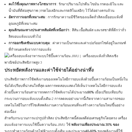
คงไว้ซึ่งคุณภาพทางโภชนาการ
: รักษาปริมาณโปรตีน ไขมัน กรดอะมิโน และ
น้ำมันที่ดีต่อสุขภาพ (กรดโอเลอิกและกรดลิโนเลอิก) ไว้ได้อย่างครบถ้วน
อัตราการงอกที่เหมาะสม
: การรักษาความมีชีวิตของเมล็ดถั่วลิสงเมื่ออบแห้งที่
อุณหภูมิที่เหมาะสม
คุณลักษณะทางประสาทสัมผัสที่เหนือกว่า
: สีสัน เนื้อสัมผัส และรสชาติที่ดีกว่าถั่ว
ลิสงอบแห้งแบบทั่วไป
การออกซิเดชันแบบควบคุม
: ค่าความเป็นกรดและค่าเปอร์ออกไซด์อยู่ในเกณฑ์
ที่กำหนดหลังจากการอบแห้ง
ประหยัดพลังงานและค่าใช้จ่ายได้อย่างน่าทึ่ง
ประสิทธิภาพการใช้พลังงานของเทคโนโลยีการอบแห้งด้วยปั๊มความร้อนเป็นหนึ่งใน
ข้อได้เปรียบที่น่าสนใจที่สุด ผลการทดสอบแสดงให้เห็นว่าเทคโนโลยีการอบแห้ง
ด้วยปั๊มความร้อนสามารถลดการใช้พลังงานได้ประมาณ
90%
เมื่อเปรียบเทียบกับ
กระบวนการอบแห้งแบบดั้งเดิม
-2
การลดลงอย่างมากนี้เกิดจากความสามารถของ
เทคโนโลยีในการรีไซเคิลพลังงานความร้อนแทนที่จะสร้างความร้อนใหม่ขึ้นอย่าง
ต่อเนื่อง
สำหรับกระบวนการแปรรูปถั่วลิสง ประสิทธิภาพนี้ส่งผลดีต่อเศรษฐกิจโดยตรง เครื่อง
อบแห้งอาหารแบบใช้ปั๊มความร้อน JIMU ใช้
พลังงานเพียงประมาณ 30% ของ
ระบบทำความร้อนด้วยไฟฟ้าแบบดั้งเดิม และประมาณ
40-60%
ของพลังงานที่ใช้