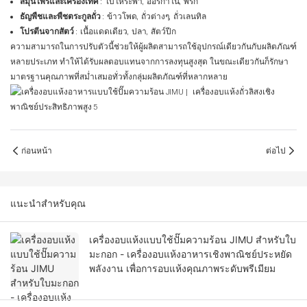
สมุนไพรและเครื่องเทศ
: ใบโหระพา, ออริกาโน, พริก
ธัญพืชและพืชตระกูลถั่ว
: ข้าวโพด, ถั่วต่างๆ, ถั่วเลนทิล
โปรตีนจากสัตว์
: เนื้อแดดเดียว, ปลา, สัตว์ปีก
ความสามารถในการปรับตัวนี้ช่วยให้ผู้ผลิตสามารถใช้อุปกรณ์เดียวกันกับผลิตภัณฑ์
หลายประเภท ทำให้ได้รับผลตอบแทนจากการลงทุนสูงสุด ในขณะเดียวกันก็รักษา
มาตรฐานคุณภาพที่สม่ำเสมอทั่วทั้งกลุ่มผลิตภัณฑ์ที่หลากหลาย
ก่อนหน้า
ต่อไป
แนะนำสำหรับคุณ
เครื่องอบแห้งแบบใช้ปั๊มความร้อน JIMU สำหรับใบ
มะกอก - เครื่องอบแห้งอาหารเชิงพาณิชย์ประหยัด
พลังงาน เพื่อการอบแห้งคุณภาพระดับพรีเมียม