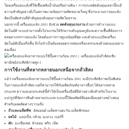
โดยเครื่องอบแห้งที่ใช้เชื้อเพลิงน้ำมันหรือถ่านหิน
-1
การประหยัดต้นทุนเหล่านี้จะมี
ความสำคัญอย่างยิ่งในสภาพแวดล้อมการผลิตขนาดใหญ่ ซึ่งกระบวนการอบแห้ง
คิดเป็นสัดส่วนที่สำคัญของต้นทุนการผลิตโดยรวม
นอกจากนี้ เครื่องอบแห้ง JIMU ยังช่วย
ลดต้นทุนแรงงาน
ด้วยการทำงานแบบ
อัตโนมัติ ระบบสามารถตั้งโปรแกรมให้รักษาระดับอุณหภูมิและความชื้นที่ต้องการ
ตลอดวงจรการอบแห้ง โดยต้องการการดูแลน้อยที่สุด และด้วยระบบปิดเครื่อง
อัตโนมัติเมื่อเสร็จสิ้น จึงไม่จำเป็นต้องคอยตรวจสอบหรือแทรกแซงด้วยตนเองอย่าง
ต่อเนื่อง
การใช้งานที่หลากหลายนอกเหนือจากถั่วลิสง
แม้ว่าเครื่องอบแห้งอาหารแบบใช้ปั๊มความร้อน JIMU จะมีประสิทธิภาพเป็นพิเศษ
ในการอบแห้งถั่วลิสง แต่ก็สามารถใช้กับผลิตภัณฑ์อาหารอื่นๆ ได้หลากหลาย
ประเภท ความอเนกประสงค์นี้ทำให้เป็นเครื่องมือที่มีค่าอย่างยิ่งสำหรับโรงงาน
แปรรูปที่จัดการสินค้าหลายประเภท ระบบนี้ให้ผลลัพธ์ที่ยอดเยี่ยมอย่างสม่ำเสมอ
สำหรับผลผลิตต่างๆ รวมถึง:
ถั่วและเมล็ดพืช
: อัลมอนด์ เมล็ดทานตะวัน เมล็ดฟักทอง
ผลไม้
: แอปเปิ้ล, กล้วย, มะม่วง, เบอร์รี่
ผัก
: มะเขือเทศ, หัวหอม, พริก, เห็ด