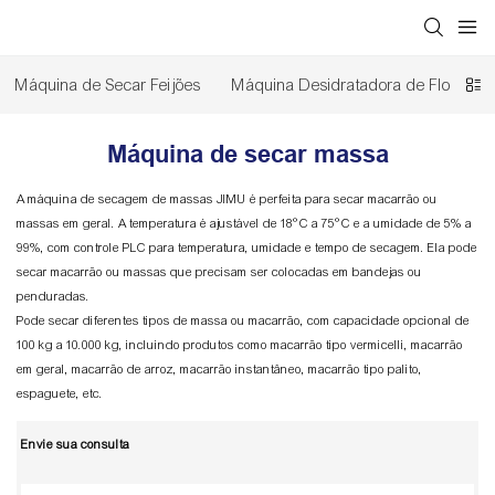
Máquina de Secar Feijões
Máquina Desidratadora de Flores
Máquina de secar massa
A máquina de secagem de massas JIMU é perfeita para secar macarrão ou
massas em geral. A temperatura é ajustável de 18°C ​​a 75°C e a umidade de 5% a
99%, com controle PLC para temperatura, umidade e tempo de secagem. Ela pode
secar macarrão ou massas que precisam ser colocadas em bandejas ou
penduradas.
Pode secar diferentes tipos de massa ou macarrão, com capacidade opcional de
100 kg a 10.000 kg, incluindo produtos como macarrão tipo vermicelli, macarrão
em geral, macarrão de arroz, macarrão instantâneo, macarrão tipo palito,
espaguete, etc.
Envie sua consulta