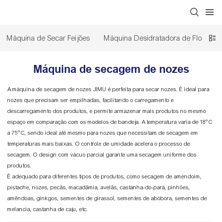
Máquina de Secar Feijões
Máquina Desidratadora de Flores
Máquina de secagem de nozes
A máquina de secagem de nozes JIMU é perfeita para secar nozes. É ideal para
nozes que precisam ser empilhadas, facilitando o carregamento e
descarregamento dos produtos, e permite armazenar mais produtos no mesmo
espaço em comparação com os modelos de bandeja. A temperatura varia de 18°C ​​
a 75°C, sendo ideal até mesmo para nozes que necessitam de secagem em
temperaturas mais baixas. O controle de umidade acelera o processo de
secagem. O design com vácuo parcial garante uma secagem uniforme dos
produtos.
É adequado para diferentes tipos de produtos, como secagem de amendoim,
pistache, nozes, pecãs, macadâmia, avelãs, castanha-do-pará, pinhões,
amêndoas, ginkgos, sementes de girassol, sementes de abóbora, sementes de
melancia, castanha de caju, etc.