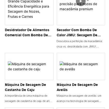
Desidratador De Alimentos
Secador Com Bomba De
Comercial Com Bomba De
Calor JIMU: Secagem De
Calor JIMU - Grande
Precisão Para Nozes De
Descubra a perfeição da macadâmia:
Capacidade E Eficiência
Macadâmia Premium
crua vs. desidratada com JIMU!
Energética Para Secagem De
Experimente a incrível transformação
Nozes, Frutas E Carnes
das nozes de macadâmia cruas
usando o seu Desidratador de
Alimentos JIMU . As nozes de
macadâmia frescas costumam ser
levemente macias e oleosas, com um
sabor sutil de manteiga. Mas
Máquina De Secagem De
Máquina De Secagem De
desidrate-as na temperatura baixa
Castanha De Caju
Avelãs
ideal e testemunhe a mágica!
A importância de uma máquina de
Máquina de secagem de avelãs: um
Antes da desidratação:
secagem de castanha de caju de alta
avanço na tecnologia de secagem
As nozes de macadâmia cruas são
qualidade.
industrial