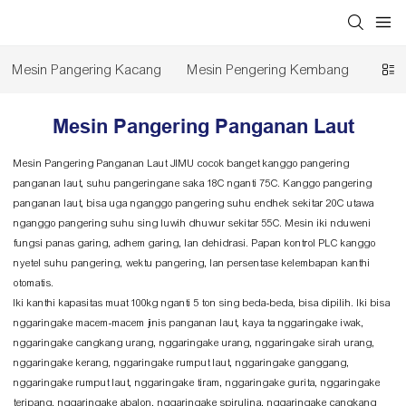
Mesin Pangering Kacang
Mesin Pengering Kembang
Mesi
Mesin Pangering Panganan Laut
Mesin Pangering Panganan Laut JIMU cocok banget kanggo pangering
panganan laut, suhu pangeringane saka 18C nganti 75C. Kanggo pangering
panganan laut, bisa uga nganggo pangering suhu endhek sekitar 20C utawa
nganggo pangering suhu sing luwih dhuwur sekitar 55C. Mesin iki nduweni
fungsi panas garing, adhem garing, lan dehidrasi. Papan kontrol PLC kanggo
nyetel suhu pangering, wektu pangering, lan persentase kelembapan kanthi
otomatis.
Iki kanthi kapasitas muat 100kg nganti 5 ton sing beda-beda, bisa dipilih. Iki bisa
nggaringake macem-macem jinis panganan laut, kaya ta nggaringake iwak,
nggaringake cangkang urang, nggaringake urang, nggaringake sirah urang,
nggaringake kerang, nggaringake rumput laut, nggaringake ganggang,
nggaringake rumput laut, nggaringake tiram, nggaringake gurita, nggaringake
teripang, nggaringake abalon, nggaringake spirulina, nggaringake cangkang