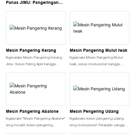
Panas JIMU: Pangeringan
cumi-cumi sing efisien lan dipercaya.
Cumi Paling Apik Kanggo
Ing Jimu, kita ngerti kabutuhan
Asil Sing Unggul
peralatan pangatusan cumi-cumi sing
berkualitas tinggi, mula kita
ngembangake mesin pangatusan
cumi-cumi pompa panas industri sing
dirancang kanggo nyukupi
kabutuhan unik fasilitas pangolahan
Mesin Pangering Kerang
Mesin Pangering Mulut Iwak
cumi-cumi.
Ngenalake Mesin Pangering Kerang
Ngaturake Mesin Pangering Mulut
Jimu: Solusi Paling Apik kanggo
Iwak, solusi revolusioner kanggo
Pangering Kerang sing Efisien
ngeringake mulut iwak kanthi efisien.
Amarga panjaluk kerang garing terus
Mesin pangering mulut iwak sing
saya tambah, perusahaan pangolahan
canggih iki nawakake pangering sing
panganan laut terus-terusan nggoleki
cepet lan rata, njaga kualitas lan nilai
solusi pangatusan sing inovatif lan
nutrisi mulut iwak. Kanthi teknologi
efisien. Mesin Pangatusan Kerang
canggih .
Jimu kanthi cepet muncul minangka
Mesin Pangering Abalone
Mesin Pengering Udang
solusi utama, nyedhiyakake metode
Ngaturake "Mesin Pangering Abalone"
Ngaturake mesin pengering udang
sing dipercaya lan efektif biaya
sing inovatif, mesin pangering
sing revolusioner! Peralatan canggih
kanggo pangatusan kerang. Kanthi
abalone pompa panas canggih sing
iki dirancang kanggo nggaringake