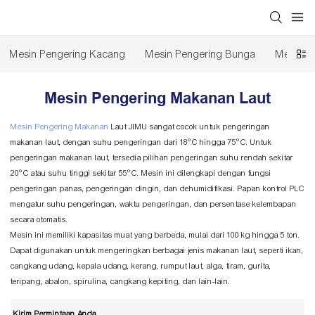
Mesin Pengering Kacang
Mesin Pengering Bunga
Mesin P
Mesin Pengering Makanan Laut
Mesin Pengering Makanan
Laut JIMU sangat cocok untuk pengeringan
makanan laut, dengan suhu pengeringan dari 18°C ​​hingga 75°C. Untuk
pengeringan makanan laut, tersedia pilihan pengeringan suhu rendah sekitar
20°C atau suhu tinggi sekitar 55°C. Mesin ini dilengkapi dengan fungsi
pengeringan panas, pengeringan dingin, dan dehumidifikasi. Papan kontrol PLC
mengatur suhu pengeringan, waktu pengeringan, dan persentase kelembapan
secara otomatis.
Mesin ini memiliki kapasitas muat yang berbeda, mulai dari 100 kg hingga 5 ton.
Dapat digunakan untuk mengeringkan berbagai jenis makanan laut, seperti ikan,
cangkang udang, kepala udang, kerang, rumput laut, alga, tiram, gurita,
teripang, abalon, spirulina, cangkang kepiting, dan lain-lain.
Kirim Permintaan Anda