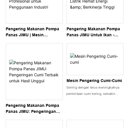
Pengering Makanan Pompa
Pengering Makanan Pompa
Panas JIMU | Mesin
Panas JIMU Untuk Ikan -
Pengering Teripang
Mesin Pengering Listrik
Profesional Untuk
Hemat Energi & Berkinerja
Penggunaan Industri
Tinggi
Mesin Pengering Cumi-Cumi
Seiring dengan terus meningkatnya
permintaan cumi kering, semakin
penting bagi produsen untuk
Pengering Makanan Pompa
berinvestasi dalam mesin pengering
Panas JIMU: Pengeringan
cumi yang efisien dan andal. Di Jimu,
Cumi Terbaik Untuk Hasil
kami menyadari kebutuhan akan
Unggul
peralatan pengering cumi berkualitas