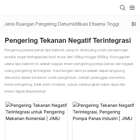
Jenis Ruangan Pengering Dehumidifikasi Efisiensi Tinggi
Penge
Pengering Tekanan Negatif Terintegrasi
Pengering pompa panas tipe kabinet, yang ini dirancang untuk pengeringan
produk segar berkapasitas kecil mulai dari 100kg hingga 1000kg. Keunggulan
utama tipe kabinet ini adalah bagian mesin pengering pompa panas dan bagian
ruang pengering terintegrasi. Keuntungan lainnya adalah dapat langsung
dimuat ke dalam kontainer untuk pengiriman; setelah pelanggan menerima
mesin pengering, tidak perlu instalasi, cukup sambungkan kabel daya dan
mesin dapat dioperasikan.