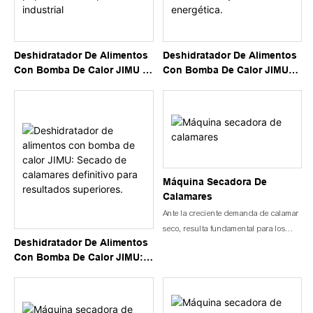
Deshidratador De Alimentos
Deshidratador De Alimentos
Con Bomba De Calor JIMU |
Con Bomba De Calor JIMU
Máquina Profesional Para
Para Pescado: Secadora
Secar Pepinos De Mar Para
Eléctrica De Alto
Uso Industrial
Rendimiento Y Eficiencia
Energética.
Máquina Secadora De
Calamares
Ante la creciente demanda de calamar
seco, resulta fundamental para los
Deshidratador De Alimentos
fabricantes invertir en máquinas de
Con Bomba De Calor JIMU:
secado de calamar eficientes y fiables.
Secado De Calamares
En Jimu, reconocemos la necesidad
Definitivo Para Resultados
de contar con equipos de secado de
Superiores.
calamar de alta calidad, por lo que