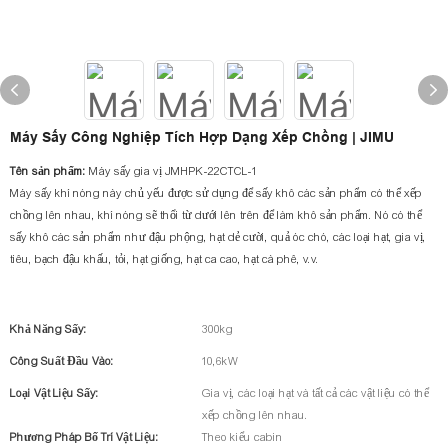
Máy Sấy Công Nghiệp Tích Hợp Dạng Xếp Chồng | JIMU
Tên sản phẩm:
Máy sấy gia vị JMHPK-22CTCL-1
Máy sấy khí nóng này chủ yếu được sử dụng để sấy khô các sản phẩm có thể xếp
chồng lên nhau, khí nóng sẽ thổi từ dưới lên trên để làm khô sản phẩm. Nó có thể
sấy khô các sản phẩm như đậu phộng, hạt dẻ cười, quả óc chó, các loại hạt, gia vị,
tiêu, bạch đậu khấu, tỏi, hạt giống, hạt ca cao, hạt cà phê, v.v.
Khả Năng Sấy:
300kg
Công Suất Đầu Vào:
10,6kW
Loại Vật Liệu Sấy:
Gia vị, các loại hạt và tất cả các vật liệu có thể
xếp chồng lên nhau.
Phương Pháp Bố Trí Vật Liệu:
Theo kiểu cabin