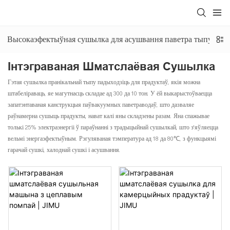
Высокаэфектыўная сушылка для асушвання паветра тыпу пако
Інтэграваная Шматслаёвая Сушылка
Гэтая сушылка пранікальнай тыпу падыходзіць для прадуктаў, якія можна
штабеліраваць, яе магутнасць складае ад 300 да 10 тон. У ёй выкарыстоўваецца
запатэнтаваная канструкцыя паўвакуумных паветраводаў, што дазваляе
раўнамерна сушыць прадукты, нават калі яны складзены разам. Яна спажывае
толькі 25% электраэнергіі ў параўнанні з традыцыйнай сушылкай, што з'яўляецца
вельмі энергаэфектыўным. Рэгуляваная тэмпература ад 18 да 80℃, з функцыямі
гарачай сушкі, халоднай сушкі і асушвання.