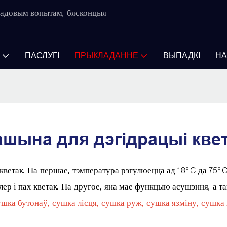
-гадовым вопытам, бясконцыя
ПАСЛУГІ
ПРЫКЛАДАННЕ
ВЫПАДКІ
НА
шына для дэгідрацыі кве
кветак. Па-першае, тэмпература рэгулюецца ад 18°C ​​да 75
ер і пах кветак. Па-другое, яна мае функцыю асушэння, а та
ушка бутонаў, сушка лісця, сушка руж, сушка язміну, сушка х