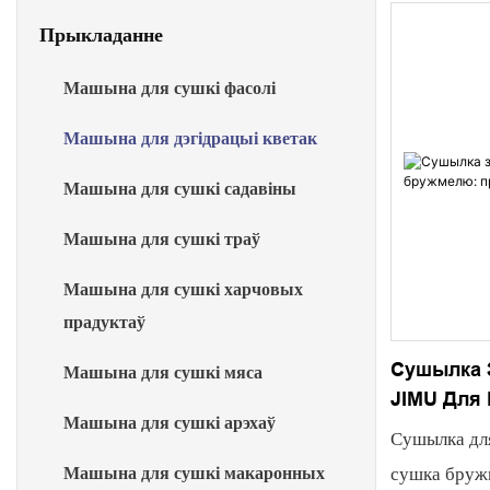
Прыкладанне
Машына для сушкі фасолі
Машына для дэгідрацыі кветак
Машына для сушкі садавіны
Машына для сушкі траў
Машына для сушкі харчовых
прадуктаў
Сушылка 
Машына для сушкі мяса
JIMU Для
Машына для сушкі арэхаў
Прафесій
Сушылка для
сушка бруж
Машына для сушкі макаронных