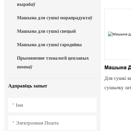
вырабаў
далікатная і
Дэгідратар 
Машына для сушкі морапрадуктаў
акуратна су
Машына для сушкі спецый
далікатныя к
трывалыя тр
Машына для сушкі гародніны
захаванне я
Прымяненне тэхналогіі цеплавых
свежасцю, к
помпаў
Машына Д
захаванне 
Для сушкі к
Дасягайце і
Адправіць запыт
сушылку лат
для моцных 
пакаёвага т
пажыўныя р
Імя
пранікальна
тэрмін захо
ўсталёўваць
ваша неабхо
Электронная Пошта
функцыю ас
траў! Аптым