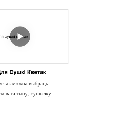
 хуткапсавальная расліна.
Свежае лісце стэвіі мае ярк
харчовых прадуктаў JIMU
салодкі смак, але высокае 
шыць яе, ператвараючы
вільгаці абмяжоўвае тэрмін
веткі ў ідэальна захаваныя,
канцэнтраванае выкарыстан
авы. Вынікі сушкі бружмелю:
— гэта абязводжванне стэвіі
ркага колеру ў параўнанні са
сушкай лісце гнуткія, грувас
анцэнтраваны смак і
схільныя да псавання.
ля Сушкі Кветак
магутных пажыўных рэчываў.
Пасля сушкі ў харчовай дэг
ветак можна выбраць
дэальнага выдалення вільгаці
JIMU вы ўбачыце пераўтвар
ковага тыпу, сушылку
траў і гарбаты. Захоўвайце
Да: Вільготны, зялёны, далі
ыпу або сушылку
эчывы, лёгка падаўжайце
хуткапсавальны.
й формы, тэмпературу нельга
ўвання. Дэгідратар JIMU -
Пасля: Хрумсткі, насычана-з
 занадта высокай, і ўключыць
днае рашэнне для сушкі
вельмі салодкі, захоўваецца
ушвання.
ізаваныя вынікі для
Дэгідратар прадуктаў JIMU