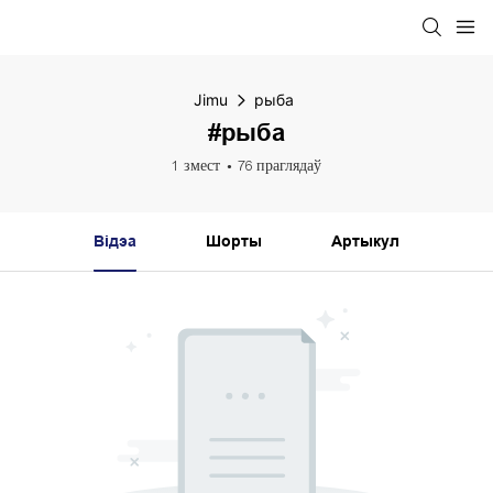
Jimu
рыба
#рыба
1 змест
76 праглядаў
Відэа
Шорты
Артыкул