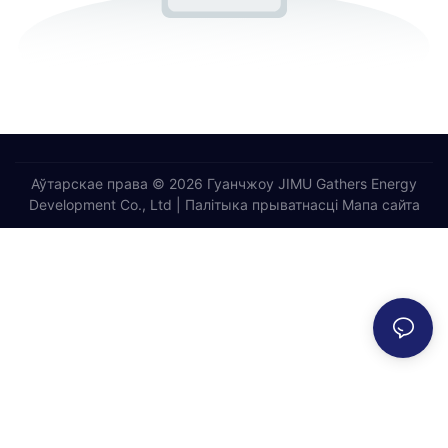
Аўтарскае права © 2026 Гуанчжоу JIMU Gathers Energy
Development Co., Ltd |
Палітыка прыватнасці
Мапа сайта