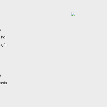
a
0 kg
ração
e
asta