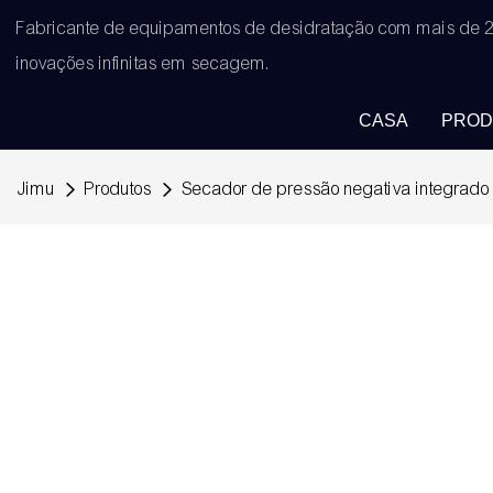
Fabricante de equipamentos de desidratação com mais de 2
inovações infinitas em secagem.
CASA
PROD
Jimu
Produtos
Secador de pressão negativa integrado