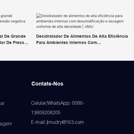
al De Grande
Desidratador De Alimentos De Alta Eficiência
or De Pressão
Para Ambientes Internos Com
nos | JIMU
Desumidificação E Secagem Uniforme De Alta
Densidade | JIMU
Contate-Nos
Celular/WhatsApp: 0086-
ar
13809208205
E-mail:jimudry@163.com
cagem