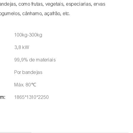
dejas, como frutas, vegetais, especiarias, ervas
ogumelos, cânhamo, açafrão, etc.
100kg-300kg
3,8 kW
99,9% de materiais
Por bandejas
Máx. 80℃
em:
1865*1310*2250