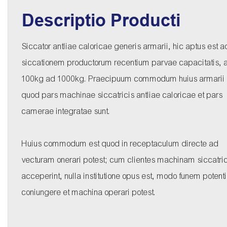
Descriptio Producti
Siccator antliae caloricae generis armarii, hic aptus est a
siccationem productorum recentium parvae capacitatis, 
100kg ad 1000kg. Praecipuum commodum huius armarii 
quod pars machinae siccatricis antliae caloricae et pars
camerae integratae sunt.
Huius commodum est quod in receptaculum directe ad
vecturam onerari potest; cum clientes machinam siccatr
acceperint, nulla institutione opus est, modo funem potent
coniungere et machina operari potest.