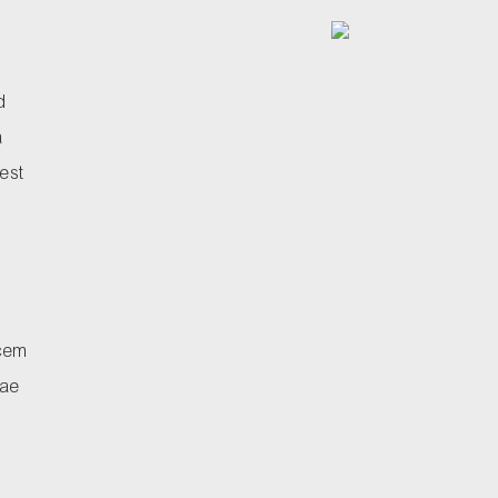
d
a
est
icem
iae