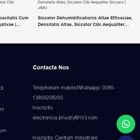
pacitatis Cum
Siccator Dehumidificationis Altae Efficaciae,
ativae |
Densitatis Altae, Siccator Cibi Aequaliter
IMU
Siccans | JIMU
Contacta Nos
Telephonum mobile/Whatsapp: 0086-
di
13809208205
Inscriptio
um
electronica:jimudry@163.com
rum
Inscriptio: Centrum Industriale