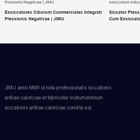
Exsiccatores Ciborum Commerciales Integrati
Siccator Press
Pressionis Negativae | JIMU
Cum Exsiccator
Calorica | JIM
JIMU anno MMII ut nota professionalis siccationis
antliae caloricae et fabricator instrumentorum
siccationis antliae caloricae condita est.