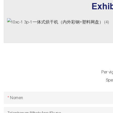
Exhib
Per vi
Spe
Nomen