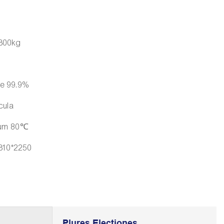
300kg
ae 99.9%
cula
um 80℃
310*2250
Plures Electiones