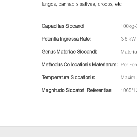
fungos, cannabis sativae, crocos, etc.
Capacitas Siccandi:
100kg-
Potentia Ingressa Rate:
3.8 kW
Genus Materiae Siccandi:
Materi
Methodus Collocationis Materiarum:
Per Fer
Temperatura Siccationis:
Maxim
Magnitudo Siccatorii Referentiae:
1865*1