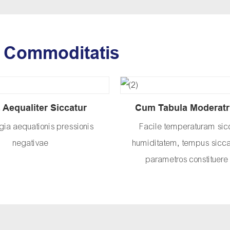
a Commoditatis
 Aequaliter Siccatur
Cum Tabula Moderatr
gia aequationis pressionis
Facile temperaturam sicc
negativae
humiditatem, tempus siccat
parametros constituere