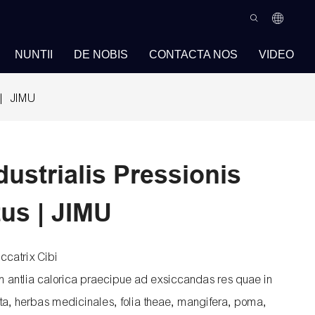
NUNTII
DE NOBIS
CONTACTA NOS
VIDEO
s | JIMU
dustrialis Pressionis
tus | JIMU
catrix Cibi
m antlia calorica praecipue ad exsiccandas res quae in
mata, herbas medicinales, folia theae, mangifera, poma,