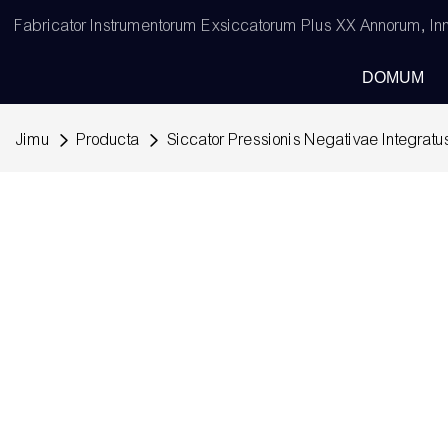
Fabricator Instrumentorum Exsiccatorum Plus XX Annorum, Inno
DOMUM
Jimu
Producta
Siccator Pressionis Negativae Integratu