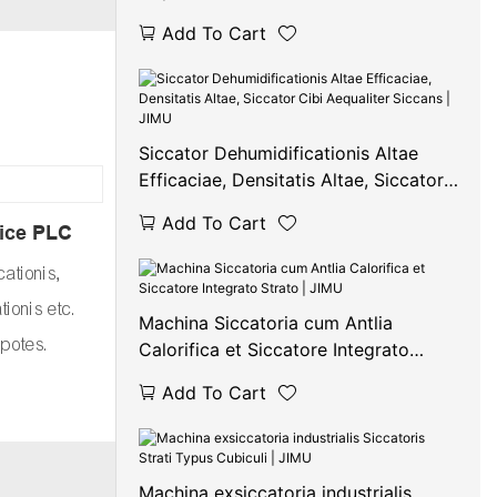
Pressionis Negativae | Siccator Cibi
Add To Cart
Commercialis | JIMU
Siccator Dehumidificationis Altae
Efficaciae, Densitatis Altae, Siccator
Cibi Aequaliter Siccans | JIMU
Add To Cart
ice PLC
ationis,
ionis etc.
Machina Siccatoria cum Antlia
 potes.
Calorifica et Siccatore Integrato
Strato | JIMU
Add To Cart
Machina exsiccatoria industrialis