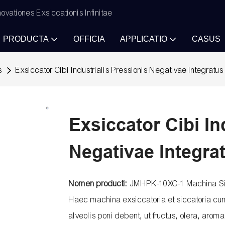
vationes Exsiccationis Infinitae
PRODUCTA
OFFICIA
APPLICATIO
CASUS
s
Exsiccator Cibi Industrialis Pressionis Negativae Integratu
Exsiccator Cibi In
Negativae Integra
Nomen producti:
JMHPK-10XC-1 Machina Sic
Haec machina exsiccatoria et siccatoria cu
alveolis poni debent, ut fructus, olera, aro