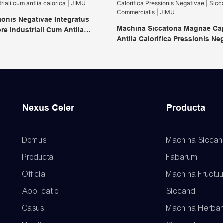
ionis Negativae Integratus
Machina Siccatoria Magnae Ca
e Industriali Cum Antlia
Antlia Calorifica Pressionis Neg
U
Siccator Cibi Commercialis | J
Nexus Celer
Producta
Domus
Machina Siccan
Producta
Fabarum
Officia
Machina Fructu
Applicatio
Siccandi
Casus
Machina Herba