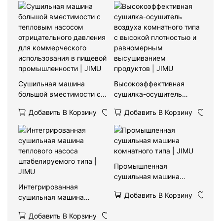
промышленного
отрицательного давления
применения | JIMU
| JIMU
Сушильная машина
Высокоэффективная
большой вместимости с
сушилка-осушитель
тепловым насосом
воздуха комнатного типа
Добавить В Корзину
Добавить В Корзину
отрицательного давления
с высокой плотностью и
для коммерческого
равномерным
использования в пищевой
высушиванием
промышленности | JIMU
продуктов | JIMU
Промышленная
сушильная машина
Интегрированная
комнатного типа | JIMU
Добавить В Корзину
сушильная машина
теплового насоса
Добавить В Корзину
штабелируемого типа |