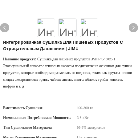
Интегрированная Сушилка Для Пищевых Продуктов С
Отрицательным Давлением | JIMU
Название продукта:
Сушилка для пищевых продуктов JMHPK-10XC-1
Этот сушильный аппарат с тепловым насосом предназначен в основном для сушки
продуктов, которые необходимо размещать на подносах, таких как фрукты, овощи,
специи, лекарственные травы, чайные листья, манго, яблоки, грибы, конопля,
шафран и т. д.
Вместимость Сушилки:
100-300 кг
Номинальная Потребляемая Мощность:
3,8 кВт
Тип Сушильного Материала:
99,9% материалов
Метод Размещения Материалов:
По подносам