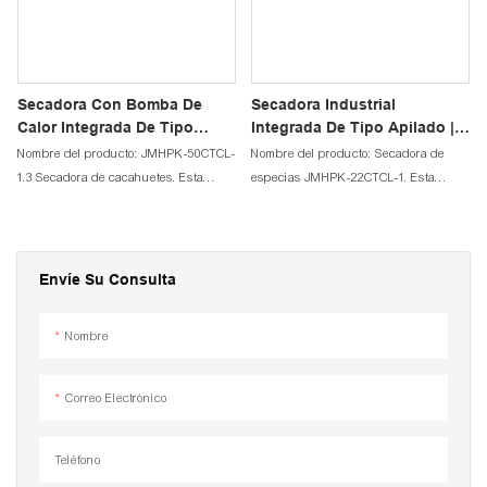
Secadora Con Bomba De
Secadora Industrial
Calor Integrada De Tipo
Integrada De Tipo Apilado |
Apilado | JIMU
JIMU
Nombre del producto: JMHPK-50CTCL-
Nombre del producto: Secadora de
1.3 Secadora de cacahuetes. Esta
especias JMHPK-22CTCL-1. Esta
secadora de aire caliente se utiliza
secadora de aire caliente se utiliza
principalmente para secar productos
principalmente para secar productos
apilables. El aire caliente circula de
apilables. El aire caliente circula de
abajo hacia arriba, secando los
abajo hacia arriba, secando los
Envíe Su Consulta
productos. Puede secar cacahuetes,
productos. Puede secar cacahuetes,
pistachos, nueces, frutos secos,
pistachos, nueces, frutos secos,
Nombre
especias, pimienta, cardamomo, ajo,
especias, pimienta, cardamomo, ajo,
semillas, granos de cacao, granos de
semillas, granos de cacao, granos de
café, etc.
café, etc.
Correo Electrónico
Teléfono