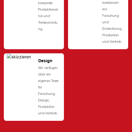
kombiniert
komplette
mit
Produktionsli
Forschung
nie und
und
Testausrüstu
Entwicklung,
ng.
Produktion
und Vertrieb.
Design
Wir verfügen
über ein
eigenes Team
für
Forschung,
Design,
Produktion
und Vertrieb.