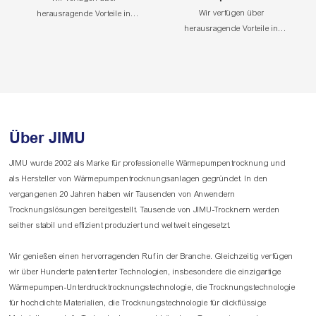
P
Wir verfügen über
herausragende Vorteile in
herausragende Vorteile in
Bereichen wie der fühlbaren
Bereichen wie der fühlbaren
Wärme von Freon, der latenten
Wärme von Freon, der latenten
Wärmeregelung, der
Wärmeregelung, der
Windstraßenaufteilung und -
Windstraßenaufteilung und -
ausgleichsregelung sowie der
ausgleichsregelung sowie der
Systemdynamikregelung, was
Systemdynamikregelung, was
zu unserem weltweit führenden
Über JIMU
zu unserem weltweit führenden
Standard für
Standard für
Wärmepumpentechnologie
JIMU wurde 2002 als Marke für professionelle Wärmepumpentrocknung und
Wärmepumpentechnologie
führt.
als Hersteller von Wärmepumpentrocknungsanlagen gegründet. In den
führt.
vergangenen 20 Jahren haben wir Tausenden von Anwendern
Trocknungslösungen bereitgestellt. Tausende von JIMU-Trocknern werden
seither stabil und effizient produziert und weltweit eingesetzt.
Wir genießen einen hervorragenden Ruf in der Branche. Gleichzeitig verfügen
wir über Hunderte patentierter Technologien, insbesondere die einzigartige
Wärmepumpen-Unterdrucktrocknungstechnologie, die Trocknungstechnologie
für hochdichte Materialien, die Trocknungstechnologie für dickflüssige