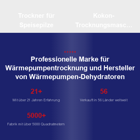
Trockner für
Kokon-
Speisepilze
Trocknungsmaschi
ne
★★★★★
Professionelle Marke für
Wärmepumpentrocknung und Hersteller
von Wärmepumpen-Dehydratoren
21+
56
Mit über 21 Jahren Erfahrung
Verkauft in 56 Länder weltweit
5000+
Fabrik mit über 5000 Quadratmetern