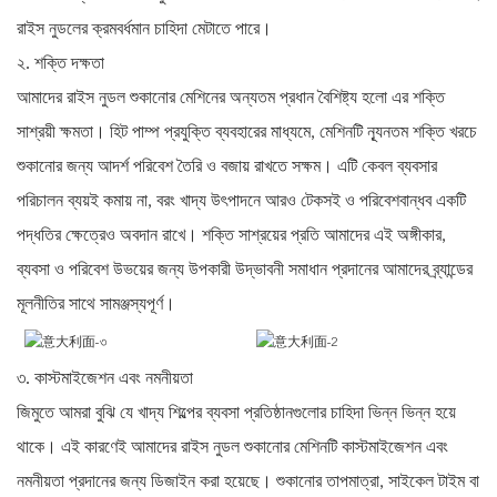
রাইস নুডলের ক্রমবর্ধমান চাহিদা মেটাতে পারে।
২. শক্তি দক্ষতা
আমাদের রাইস নুডল শুকানোর মেশিনের অন্যতম প্রধান বৈশিষ্ট্য হলো এর শক্তি
সাশ্রয়ী ক্ষমতা। হিট পাম্প প্রযুক্তি ব্যবহারের মাধ্যমে, মেশিনটি ন্যূনতম শক্তি খরচে
শুকানোর জন্য আদর্শ পরিবেশ তৈরি ও বজায় রাখতে সক্ষম। এটি কেবল ব্যবসার
পরিচালন ব্যয়ই কমায় না, বরং খাদ্য উৎপাদনে আরও টেকসই ও পরিবেশবান্ধব একটি
পদ্ধতির ক্ষেত্রেও অবদান রাখে। শক্তি সাশ্রয়ের প্রতি আমাদের এই অঙ্গীকার,
ব্যবসা ও পরিবেশ উভয়ের জন্য উপকারী উদ্ভাবনী সমাধান প্রদানের আমাদের ব্র্যান্ডের
সাথে
সামঞ্জস্যপূর্ণ।
মূলনীতির
৩. কাস্টমাইজেশন এবং নমনীয়তা
জিমুতে আমরা বুঝি যে খাদ্য শিল্পের ব্যবসা প্রতিষ্ঠানগুলোর চাহিদা ভিন্ন ভিন্ন হয়ে
থাকে। এই কারণেই আমাদের রাইস নুডল শুকানোর মেশিনটি কাস্টমাইজেশন এবং
নমনীয়তা প্রদানের জন্য ডিজাইন করা হয়েছে। শুকানোর তাপমাত্রা, সাইকেল টাইম বা