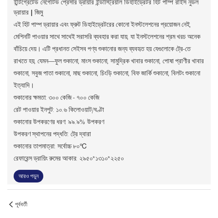
ইন্টিগ্রেটেড নেগেটিভ প্রেসার ড্রায়ার ইন্ডাস্ট্রিয়াল ডিহাইড্রেটর হিট পাম্প রাইস নুডল
ড্রায়ার | জিমু
এই হিট পাম্প ড্রায়ার এবং ফ্রুট ডিহাইড্রেটরের কোনো ইনস্টলেশনের প্রয়োজন নেই,
মেশিনটি পাওয়ার সাথে সাথেই সরাসরি ব্যবহার করা যায়, যা ইনস্টলেশনের শ্রম খরচ অনেক
বাঁচিয়ে দেয়। এটি প্রধানত সেইসব পণ্য শুকানোর জন্য ব্যবহৃত হয় যেগুলোকে ট্রে-তে
রাখতে হয়, যেমন—ফুল শুকানো, মাংস শুকানো, সামুদ্রিক খাবার শুকানো, পোষা প্রাণীর খাবার
শুকানো, সবুজ পাতা শুকানো, মাছ শুকানো, চিংড়ি শুকানো, বিফ জার্কি শুকানো, বিলটং শুকানো
ইত্যাদি।
শুকানোর ক্ষমতা: ৩০০ কেজি - ৭০০ কেজি
রেট পাওয়ার ইনপুট: ১০.৬ কিলোওয়াট/ঘণ্টা
শুকানোর উপকরণের ধরণ: ৯৯.৯% উপকরণ
উপকরণ স্থাপনের পদ্ধতি: ট্রে দ্বারা
শুকানোর তাপমাত্রা: সর্বোচ্চ ৮০℃
রেফারেন্স ড্রায়িং রুমের আকার: ২৯৫০*১৩১০*২২৫০
আরও পড়ুন
পূর্ববর্তী