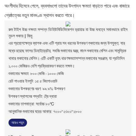
অংশীদার হিসেবে পেলে, ব্যবসাগুলো তাদের উৎপাদন ক্ষমতা বাড়াতে পারে এবং বাজারে
শ্রেষ্ঠত্বের নতুন মানদণ্ড স্থাপন করতে পারে।
রুম টাইপ উচ্চ দক্ষতা সম্পন্ন ডিহিউমিডিফিকেশন ড্রায়ার যা উচ্চ ঘনত্বে সমানভাবে রাইস
নুডল শুকায় | জিমু
এর প্রয়োগক্ষেত্র ব্যাপক এবং এটি প্রায় সব ধরনের উপকরণ শুকানোর জন্য উপযুক্ত, যার
মধ্যে রয়েছে ফলের ডিহাইড্রেটর, সবজি শুকানোর যন্ত্র, মাংস শুকানোর মেশিন এবং সামুদ্রিক
খাবার শুকানোর মেশিন। এটি একটি বৃহৎ ধারণক্ষমতাসম্পন্ন শুকানোর সরঞ্জাম, যা প্রতিদিন
১,০০০ কেজিরও বেশি প্রক্রিয়াকরণ করতে সক্ষম।
শুকানোর ক্ষমতা: ৮০০ কেজি - ১০০০ কেজি
রেট পাওয়ার ইনপুট: ১৫.৫ কিলোওয়াট
শুকানোর উপকরণের ধরণ: ৯৯.৯% উপকরণ
উপকরণ স্থাপনের পদ্ধতি: ট্রে দ্বারা
শুকানোর তাপমাত্রা: সর্বোচ্চ ৮০℃
আনুমানিক শুকানোর ঘরের আকার: ৭০০০*২৩০০*২৮০০
আরও পড়ুন