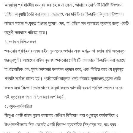
,
অন্যান্য প্যারামিটার সমন্বয় করা হোক না কেন
আমাদের মেশিনটি নির্দিষ্ট উৎপাদন
চাহিদা অনুযায়ী তৈরি করা যায়। এছাড়াও, এর মডিউলার ডিজাইন বিদ্যমান উৎপাদন
লাইনে সহজে সংযুক্ত হওয়ার সুযোগ দেয়, যা এটিকে সব আকারের ব্যবসার জন্য একটি
বহুমুখী সমাধানে পরিণত করে।
৪. গুণমান নিশ্চিতকরণ
শুকানোর প্রক্রিয়ার সময় রাইস নুডলসের গুণমান এবং অখণ্ডতা বজায় রাখা অত্যন্ত
গুরুত্বপূর্ণ। আমাদের রাইস নুডলস শুকানোর মেশিনটি এমনভাবে ডিজাইন করা হয়েছে
যা ধারাবাহিক এবং সুষম শুকানোর ফলাফল প্রদান করে, এবং নিশ্চিত করে যে চূড়ান্ত
পণ্যটি সর্বোচ্চ মানের হয়। প্রতিযোগিতামূলক খাদ্য বাজারে সুনামধন্য ব্র্যান্ড তৈরি
করতে এবং বিচক্ষণ ভোক্তাদের আকৃষ্ট করতে আগ্রহী ব্যবসা প্রতিষ্ঠানগুলোর জন্য
এই স্তরের গুণমান নিশ্চিতকরণ অপরিহার্য।
৫. ব্যয়-কার্যকারিতা
জিমু-র একটি রাইস নুডল শুকানোর মেশিনে বিনিয়োগ করা শুধুমাত্র কার্যকারিতা ও
উৎপাদনশীলতার দিক থেকেই একটি বিচক্ষণ ব্যবসায়িক সিদ্ধান্ত নয়, বরং ব্যয়-