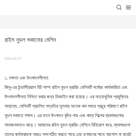
রাইস নুডল শুকানোর মেশিন
2024-09-27
১. দক্ষতা এবং উৎপাদনশীলতা
জিমু-এর ইন্ডাস্ট্রিয়াল হিট পাম্প রাইস নুডল ড্রায়িং মেশিনটি সর্বোচ্চ কার্যকারিতা এবং
উৎপাদনশীলতা নিশ্চিত করার জন্য ডিজাইন করা হয়েছে। এর অত্যাধুনিক প্রযুক্তির
সাহায্যে, মেশিনটি প্রচলিত পদ্ধতির তুলনায় অনেক কম সময়ে প্রচুর পরিমাণে রাইস
নুডল শুকাতে সক্ষম। এর ফলে উৎপাদন বৃদ্ধি পায় এবং খাদ্য শিল্পের ব্যবসাগুলোর
লাভজনকতাও বাড়ে। আমাদের রাইস নুডল ড্রায়িং মেশিনে বিনিয়োগ করে, ব্যবসাগুলো
তাদের কার্যক্রমকে আরও সুসংগঠিত করতে পারে এবং গুণমানের সাথে আপোস না করেই