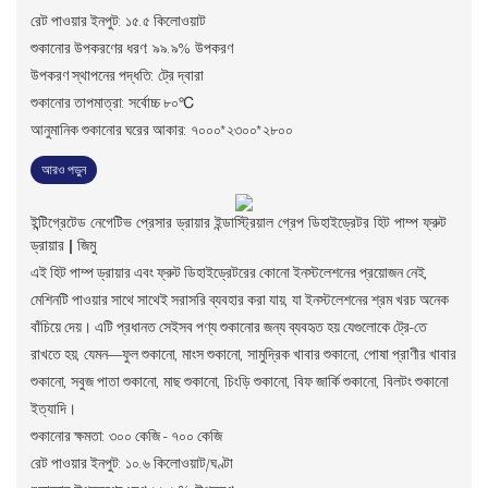
রেট পাওয়ার ইনপুট: ১৫.৫ কিলোওয়াট
শুকানোর উপকরণের ধরণ: ৯৯.৯% উপকরণ
উপকরণ স্থাপনের পদ্ধতি: ট্রে দ্বারা
শুকানোর তাপমাত্রা: সর্বোচ্চ ৮০℃
আনুমানিক শুকানোর ঘরের আকার: ৭০০০*২৩০০*২৮০০
আরও পড়ুন
ইন্টিগ্রেটেড নেগেটিভ প্রেসার ড্রায়ার ইন্ডাস্ট্রিয়াল গ্রেপ ডিহাইড্রেটর হিট পাম্প ফ্রুট
ড্রায়ার | জিমু
এই হিট পাম্প ড্রায়ার এবং ফ্রুট ডিহাইড্রেটরের কোনো ইনস্টলেশনের প্রয়োজন নেই,
মেশিনটি পাওয়ার সাথে সাথেই সরাসরি ব্যবহার করা যায়, যা ইনস্টলেশনের শ্রম খরচ অনেক
বাঁচিয়ে দেয়। এটি প্রধানত সেইসব পণ্য শুকানোর জন্য ব্যবহৃত হয় যেগুলোকে ট্রে-তে
রাখতে হয়, যেমন—ফুল শুকানো, মাংস শুকানো, সামুদ্রিক খাবার শুকানো, পোষা প্রাণীর খাবার
শুকানো, সবুজ পাতা শুকানো, মাছ শুকানো, চিংড়ি শুকানো, বিফ জার্কি শুকানো, বিলটং শুকানো
ইত্যাদি।
শুকানোর ক্ষমতা: ৩০০ কেজি - ৭০০ কেজি
রেট পাওয়ার ইনপুট: ১০.৬ কিলোওয়াট/ঘণ্টা