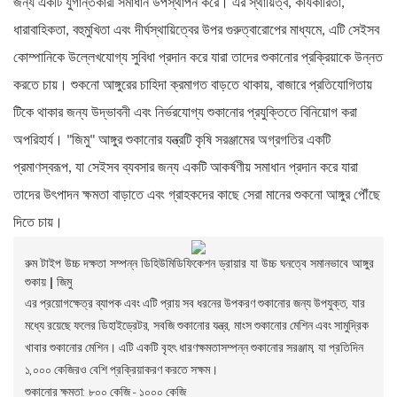
জন্য একটি যুগান্তকারী সমাধান উপস্থাপন করে। এর স্থায়িত্ব, কার্যকারিতা,
ধারাবাহিকতা, বহুমুখিতা এবং দীর্ঘস্থায়িত্বের উপর গুরুত্বারোপের মাধ্যমে, এটি সেইসব
কোম্পানিকে উল্লেখযোগ্য সুবিধা প্রদান করে যারা তাদের শুকানোর প্রক্রিয়াকে উন্নত
করতে চায়। শুকনো আঙ্গুরের চাহিদা ক্রমাগত বাড়তে থাকায়, বাজারে প্রতিযোগিতায়
টিকে থাকার জন্য উদ্ভাবনী এবং নির্ভরযোগ্য শুকানোর প্রযুক্তিতে বিনিয়োগ করা
অপরিহার্য। "জিমু" আঙ্গুর শুকানোর যন্ত্রটি কৃষি সরঞ্জামের অগ্রগতির একটি
প্রমাণস্বরূপ, যা সেইসব ব্যবসার জন্য একটি আকর্ষণীয় সমাধান প্রদান করে যারা
তাদের উৎপাদন ক্ষমতা বাড়াতে এবং গ্রাহকদের কাছে সেরা মানের শুকনো আঙ্গুর পৌঁছে
দিতে চায়।
রুম টাইপ উচ্চ দক্ষতা সম্পন্ন ডিহিউমিডিফিকেশন ড্রায়ার যা উচ্চ ঘনত্বে সমানভাবে আঙ্গুর
শুকায় | জিমু
এর প্রয়োগক্ষেত্র ব্যাপক এবং এটি প্রায় সব ধরনের উপকরণ শুকানোর জন্য উপযুক্ত, যার
মধ্যে রয়েছে ফলের ডিহাইড্রেটর, সবজি শুকানোর যন্ত্র, মাংস শুকানোর মেশিন এবং সামুদ্রিক
খাবার শুকানোর মেশিন। এটি একটি বৃহৎ ধারণক্ষমতাসম্পন্ন শুকানোর সরঞ্জাম, যা প্রতিদিন
১,০০০ কেজিরও বেশি প্রক্রিয়াকরণ করতে সক্ষম।
শুকানোর ক্ষমতা: ৮০০ কেজি - ১০০০ কেজি