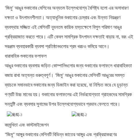
‘জিমু’ আঙুর শুকানোর মেশিনের অন্যতম উল্লেখযোগ্য বৈশিষ্ট্য হলো এর অসাধারণ
দক্ষতা ও উৎপাদনশীলতা। অত্যাধুনিক শুকানোর চেম্বার এবং উন্নত নিয়ন্ত্রণ
ব্যবস্থায় সজ্জিত এই মেশিনটি ন্যূনতম কায়িক হস্তক্ষেপে বিপুল পরিমাণ আঙুর
প্রক্রিয়াজাত করতে পারে। এটি কেবল সামগ্রিক উৎপাদন দক্ষতাই বাড়ায় না, বরং এই
সরঞ্জাম ব্যবহারকারী ব্যবসা প্রতিষ্ঠানগুলোর শ্রম খরচও কমিয়ে আনে।
ধারাবাহিক শুকানোর ফলাফল
আঙুর শুকানোর ব্যবসায় জড়িত কোম্পানিগুলোর জন্য শুকানোর ফলাফলে ধারাবাহিকতা
বজায় রাখা অত্যন্ত গুরুত্বপূর্ণ। ‘জিমু’ আঙুর শুকানোর মেশিনটি আঙুরের সমস্ত
ব্যাচকে সমানভাবে শুকানোর জন্য ডিজাইন করা হয়েছে, যা নিশ্চিত করে যে চূড়ান্ত
পণ্যটি উচ্চ মানের হয়। শুকানোর ফলাফলের এই নির্ভরযোগ্যতা গ্রাহকদের সামগ্রিক
সন্তুষ্টি এবং ব্যবসার সুনামের উপর উল্লেখযোগ্যভাবে প্রভাব ফেলতে পারে।
বহুমুখিতা এবং কাস্টমাইজেশন
"জিমু" আঙ্গুর শুকানোর মেশিনটি বিভিন্ন জাতের আঙ্গুর এবং প্রক্রিয়াকরণের