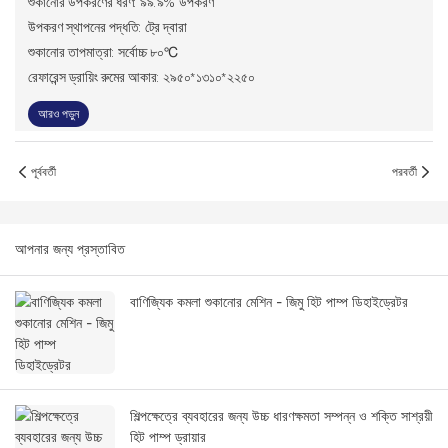
শুকানোর উপকরণের ধরণ: ৯৯.৯% উপকরণ
উপকরণ স্থাপনের পদ্ধতি: ট্রে দ্বারা
শুকানোর তাপমাত্রা: সর্বোচ্চ ৮০℃
রেফারেন্স ড্রায়িং রুমের আকার: ২৯৫০*১৩১০*২২৫০
আরও পড়ুন
পূর্ববর্তী
পরবর্তী
আপনার জন্য প্রস্তাবিত
বাণিজ্যিক কমলা শুকানোর মেশিন - জিমু হিট পাম্প ডিহাইড্রেটর
শিল্পক্ষেত্রে ব্যবহারের জন্য উচ্চ ধারণক্ষমতা সম্পন্ন ও শক্তি সাশ্রয়ী
হিট পাম্প ড্রায়ার