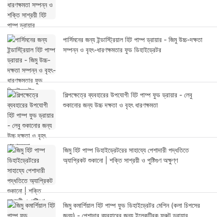
পার্সিমনের জন্য ইন্ডাস্ট্রিয়াল হিট পাম্প ড্রায়ার - জিমু উচ্চ-দক্ষতা
সম্পন্ন ও বৃহৎ-ধারণক্ষমতার ফুড ডিহাইড্রেটর
শিল্পক্ষেত্রে ব্যবহারের উপযোগী হিট পাম্প ফুড ড্রায়ার - লেবু
শুকানোর জন্য উচ্চ দক্ষতা ও বৃহৎ ধারণক্ষমতা
জিমু হিট পাম্প ডিহাইড্রেটরের সাহায্যে পেশাদারী পদ্ধতিতে
অ্যাপ্রিকট শুকানো | শক্তি সাশ্রয়ী ও পুষ্টিগুণ অক্ষুণ্ণ
জিমু কমার্শিয়াল হিট পাম্প ফুড ডিহাইড্রেটর মেশিন (কলা চিপসের
জন্য) - পেশাদার ব্যবহারের জন্য ইলেকট্রিক ফ্রুট ড্রায়ার