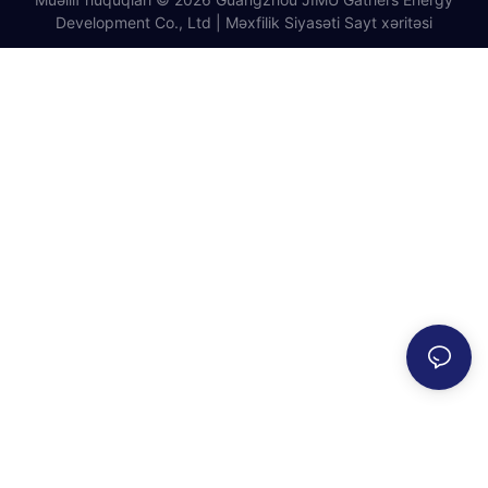
Development Co., Ltd |
Məxfilik Siyasəti
Sayt xəritəsi
üçün bizə müraciət etdi.