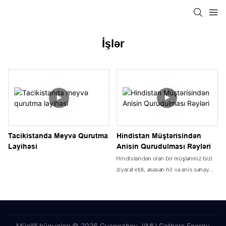
İşlər
Tacikistanda Meyvə Qurutma
Hindistan Müştərisindən
Layihəsi
Anisin Qurudulması Rəyləri
Hindistandan olan bir müştərimiz bizi
ziyarət etdi, əsasən hil və anis sənayesi
ilə məşğul idi. O, əvvəllər
dəzgahımızdan istifadə etmişdi və çox
məmnun qalmışdı. Bu dəfə əsasən
fabrikimiz haqqında daha çox məlumat
əldə etmək üçün üz-üzə görüşmək
Müəllif hüquqları © 2026 Guangzhou JIMU Gathers Energy