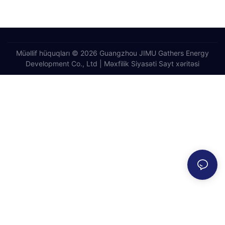
Müəllif hüquqları © 2026 Guangzhou JIMU Gathers Energy
Development Co., Ltd |
Məxfilik Siyasəti
Sayt xəritəsi