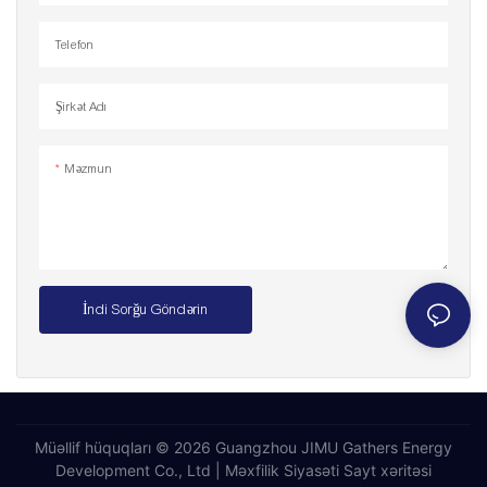
Telefon
Şirkət Adı
Məzmun
İndi Sorğu Göndərin
Müəllif hüquqları © 2026 Guangzhou JIMU Gathers Energy
Development Co., Ltd |
Məxfilik Siyasəti
Sayt xəritəsi