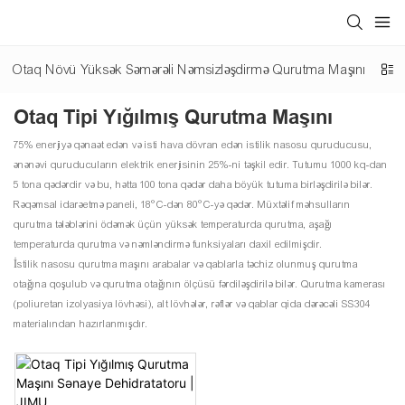
Otaq Növü Yüksək Səmərəli Nəmsizləşdirmə Qurutma Maşını
İn
Otaq Tipi Yığılmış Qurutma Maşını
75% enerjiyə qənaət edən və isti hava dövran edən istilik nasosu quruducusu,
ənənəvi quruducuların elektrik enerjisinin 25%-ni təşkil edir. Tutumu 1000 kq-dan
5 tona qədərdir və bu, hətta 100 tona qədər daha böyük tutuma birləşdirilə bilər.
Rəqəmsal idarəetmə paneli, 18°C-dən 80°C-yə qədər. Müxtəlif məhsulların
qurutma tələblərini ödəmək üçün yüksək temperaturda qurutma, aşağı
temperaturda qurutma və nəmləndirmə funksiyaları daxil edilmişdir.
İstilik nasosu qurutma maşını arabalar və qablarla təchiz olunmuş qurutma
otağına qoşulub və qurutma otağının ölçüsü fərdiləşdirilə bilər. Qurutma kamerası
(poliuretan izolyasiya lövhəsi), alt lövhələr, rəflər və qablar qida dərəcəli SS304
materialından hazırlanmışdır.