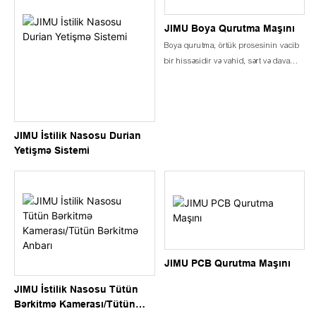
JIMU Boya Qurutma Maşını
Boya qurutma, örtük prosesinin vacib
bir hissəsidir və vahid, sərt və davamlı
qoruyucu təbəqə yaratmaq üçün bir
əşyanın səthinə tətbiq olunan boya
örtüklərinin bərkiməsini əhatə edir.
Boya qurutma ilə bağlı bəzi əsas
JIMU İstilik Nasosu Durian
məqamlar bunlardır:
Yetişmə Sistemi
JIMU PCB Qurutma Maşını
JIMU İstilik Nasosu Tütün
Bərkitmə Kamerası/Tütün