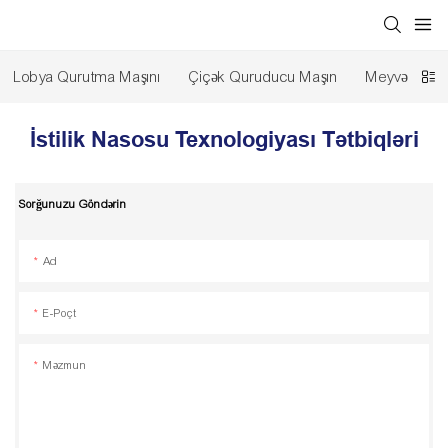
Lobya Qurutma Maşını
Çiçək Quruducu Maşın
Meyvə Qurut
İstilik Nasosu Texnologiyası Tətbiqləri
Sorğunuzu Göndərin
Ad
E-Poçt
Məzmun