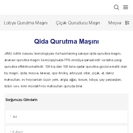
Lobya Qurutma Maşını
Çiçək Quruducu Maşın
Meyvə Qurut
Qida Qurutma Maşını
JIMU istilik nasosu texnologiyası ilə hazırlanmış sənaye qida qurutma maşını,
ənənəvi qurutma maşını ilə müqayisədə 75% enerjiyə qənaət edir və daha yaxşı
qurutma effektinə malikdir. 100 kq-dan 100 tona qədər qurutma gücünə malik olan
bu maşın, qida, meyvə, tərəvəz, qoz-fındıq, ədviyyat, otlar, çiçək, ət, dəniz
məhsulları, ev heyvanları üçün yem, əriştə, ağac, toxum, lobya, çay yarpaqları,
tütün və s. kimi müxtəlif növ məhsulları quruda bilər.
Sorğunuzu Göndərin
Ad
E-Poçt