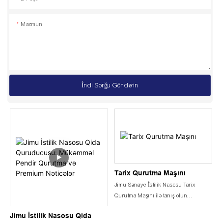
Məzmun
İndi Sorğu Göndərin
Tarix Qurutma Maşını
Jimu Sənaye İstilik Nasosu Tarix
Qurutma Maşını ilə tanış olun
Xurma emalına gəldikdə, vaxt çox
Jimu İstilik Nasosu Qida
vacibdir. Xurma qurutma üçün etibarlı