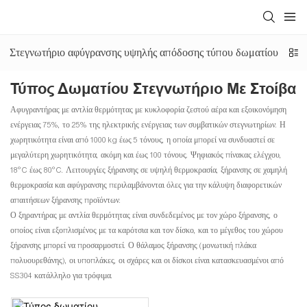
Στεγνωτήριο αφύγρανσης υψηλής απόδοσης τύπου δωματίου
Ε
Τύπος Δωματίου Στεγνωτήριο Με Στοίβα
Αφυγραντήρας με αντλία θερμότητας με κυκλοφορία ζεστού αέρα και εξοικονόμηση
ενέργειας 75%, το 25% της ηλεκτρικής ενέργειας των συμβατικών στεγνωτηρίων. Η
χωρητικότητα είναι από 1000 kg έως 5 τόνους, η οποία μπορεί να συνδυαστεί σε
μεγαλύτερη χωρητικότητα, ακόμη και έως 100 τόνους. Ψηφιακός πίνακας ελέγχου,
18°C ​​έως 80°C. Λειτουργίες ξήρανσης σε υψηλή θερμοκρασία, ξήρανσης σε χαμηλή
θερμοκρασία και αφύγρανσης περιλαμβάνονται όλες για την κάλυψη διαφορετικών
απαιτήσεων ξήρανσης προϊόντων.
Ο ξηραντήρας με αντλία θερμότητας είναι συνδεδεμένος με τον χώρο ξήρανσης, ο
οποίος είναι εξοπλισμένος με τα καρότσια και τον δίσκο, και το μέγεθος του χώρου
ξήρανσης μπορεί να προσαρμοστεί. Ο θάλαμος ξήρανσης (μονωτική πλάκα
πολυουρεθάνης), οι υποπλάκες, οι σχάρες και οι δίσκοι είναι κατασκευασμένοι από
SS304 κατάλληλο για τρόφιμα.